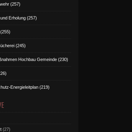
wehr (257)
t und Erholung (257)
(255)
Bücherei (245)
nahmen Hochbau Gemeinde (230)
226)
hutz-Energieleitplan (219)
VE
t
(27)