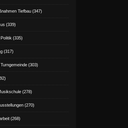
nahmen Tiefbau (347)
us (339)
Politik (335)
g (317)
 Turngemeinde (303)
92)
Musikschule (278)
Ausstellungen (270)
rbeit (268)