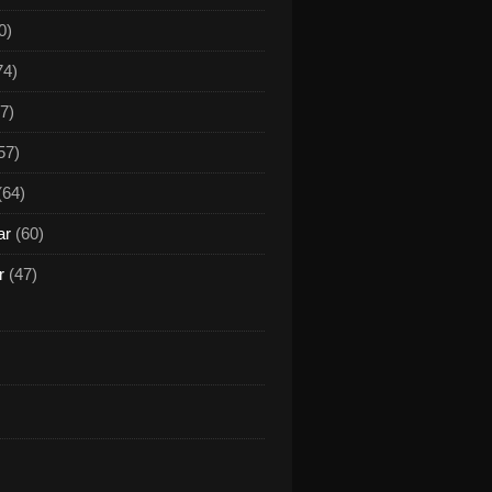
0)
74)
7)
57)
(64)
ar
(60)
r
(47)