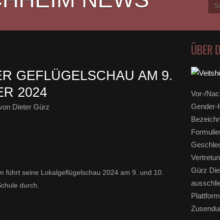
ÜBER 
R GEFLÜGELSCHAU AM 9.
R 2024
Vor-/Nac
Gender-H
von Dieter Gürz
Bezeichn
r
Formulie
Geschlec
Vertretun
Gürz Die
m führt seine Lokalgeflügelschau 2024 am 9. und 10.
ausschli
Schule durch.
Plattform
Zusendun