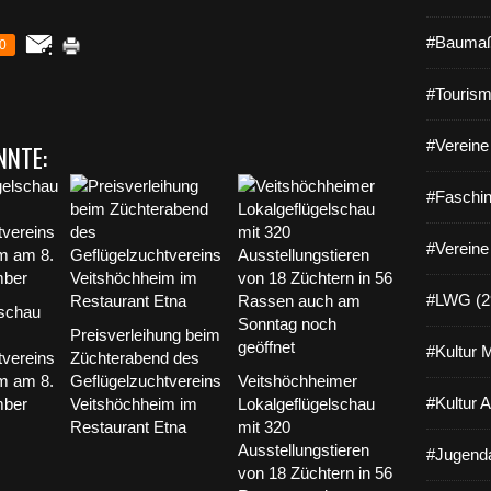
#Baumaß
0
#Tourism
#Vereine 
NNTE:
#Faschin
#Vereine
#LWG (2
lschau
Preisverleihung beim
#Kultur 
tvereins
Züchterabend des
m am 8.
Geflügelzuchtvereins
Veitshöchheimer
#Kultur 
mber
Veitshöchheim im
Lokalgeflügelschau
Restaurant Etna
mit 320
Ausstellungstieren
#Jugenda
von 18 Züchtern in 56