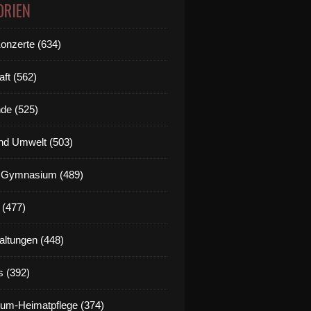
ORIEN
Konzerte (634)
aft (562)
de (525)
nd Umwelt (503)
g Gymnasium (489)
 (477)
altungen (448)
s (392)
um-Heimatpflege (374)