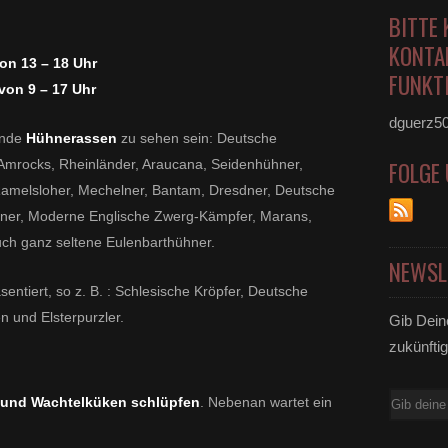
BITTE 
KONTA
on 13 – 18 Uhr
FUNKTI
von 9 – 17 Uhr
dguerz5
ende
Hühnerassen
zu sehen sein: Deutsche
Amrocks, Rheinländer, Araucana, Seidenhühner,
FOLGE
 Ramelsloher, Mechelner, Bantam, Dresdner, Deutsche
ner, Moderne Englische Zwerg-Kämpfer, Marans,
ch ganz seltene Eulenbarthühner.
NEWSL
entiert, so z. B. : Schlesische Kröpfer, Deutsche
 und Elsterpurzler.
Gib Dein
zukünftig
E-
 und Wachtelküken schlüpfen
. Nebenan wartet ein
Mail