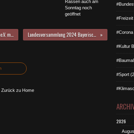
Rassen auch am
#Bundes
Sonntag noch
geöffnet
#Freizei
#Corona 
Benefizkonzert der Mukoviszidose e.V. mit der A Cappella-Comedy-Gruppe "Sixpack" am 15. November 2024 in den Mainfrankensälen
Landesversammlung 2024 Bayerischer Gemeindetag in Veitshöchheim: „Wir brauchen einen neuen Gesellschaftsvertrag“
#Kultur 
#Baumaß
n
#Sport (
#Klimasc
Zurück zu Home
ARCHI
2026
Augus