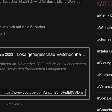
e Besucher. Natürlich wird für das leibliche Wohl bei
KATEG
#Kultur 
reuen sich auf viele Besucher.
#Wirtsch
ter)
#Gemein
#Natur u
Lokalgeflügelschau Veitshöchheim 2023
#Bildun
höchheim im November 2023 mit vielen Hühnerrassen
ssen, sowie den Fränkischen Landgänsen.
#Kirchen
#Veranst
https://www.youtube.com/watch?v=JFofb0VVDiE
#Soziale
Rückblick
#Braucht