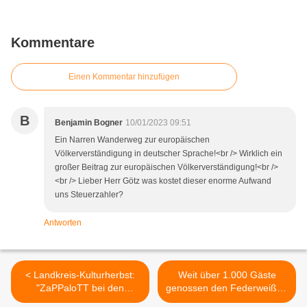
Kommentare
Einen Kommentar hinzufügen
B
Benjamin Bogner
10/01/2023 09:51
Ein Narren Wanderweg zur europäischen
Völkerverständigung in deutscher Sprache!<br /> Wirklich ein
großer Beitrag zur europäischen Völkerverständigung!<br />
<br /> Lieber Herr Götz was kostet dieser enorme Aufwand
uns Steuerzahler?
Antworten
< Landkreis-Kulturherbst:
Weit über 1.000 Gäste
"ZaPPaloTT bei den
genossen den Federweißen
WolkenRiesen" begeisterte
beim fünften