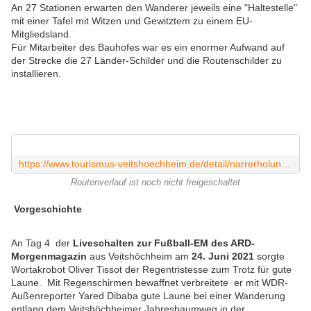
An 27 Stationen erwarten den Wanderer jeweils eine "Haltestelle"
mit einer Tafel mit Witzen und Gewitztem zu einem EU-
Mitgliedsland.
Für Mitarbeiter des Bauhofes war es ein enormer Aufwand auf
der Strecke die 27 Länder-Schilder und die Routenschilder zu
installieren.
https://www.tourismus-veitshoechheim.de/detail/narrerholungsweg
Routenverlauf ist noch nicht freigeschaltet
Vorgeschichte
An Tag 4 der
Liveschalten zur Fußball-EM des ARD-
Morgenmagazin
aus Veitshöchheim am
24. Juni 2021
sorgte
Wortakrobot Oliver Tissot der Regentristesse zum Trotz für gute
Laune. Mit Regenschirmen bewaffnet verbreitete er mit WDR-
Außenreporter Yared Dibaba gute Laune bei einer Wanderung
entlang dem Veitshöchheimer Jahresbaumweg in der