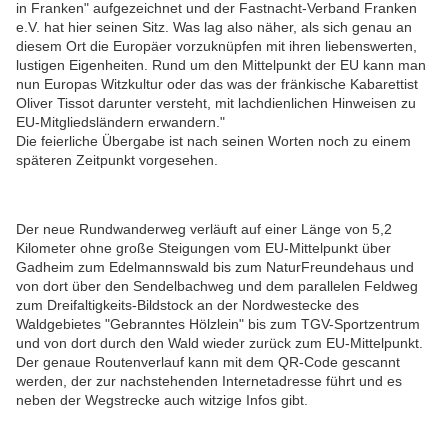
in Franken" aufgezeichnet und der Fastnacht-Verband Franken
e.V. hat hier seinen Sitz. Was lag also näher, als sich genau an
diesem Ort die Europäer vorzuknüpfen mit ihren liebenswerten,
lustigen Eigenheiten. Rund um den Mittelpunkt der EU kann man
nun Europas Witzkultur oder das was der fränkische Kabarettist
Oliver Tissot darunter versteht, mit lachdienlichen Hinweisen zu
EU-Mitgliedsländern erwandern."
Die feierliche Übergabe ist nach seinen Worten noch zu einem
späteren Zeitpunkt vorgesehen.
Der neue Rundwanderweg verläuft auf einer Länge von 5,2
Kilometer ohne große Steigungen vom EU-Mittelpunkt über
Gadheim zum Edelmannswald bis zum NaturFreundehaus und
von dort über den Sendelbachweg und dem parallelen Feldweg
zum Dreifaltigkeits-Bildstock an der Nordwestecke des
Waldgebietes "Gebranntes Hölzlein" bis zum TGV-Sportzentrum
und von dort durch den Wald wieder zurück zum EU-Mittelpunkt.
Der genaue Routenverlauf kann mit dem QR-Code gescannt
werden, der zur nachstehenden Internetadresse führt und es
neben der Wegstrecke auch witzige Infos gibt.