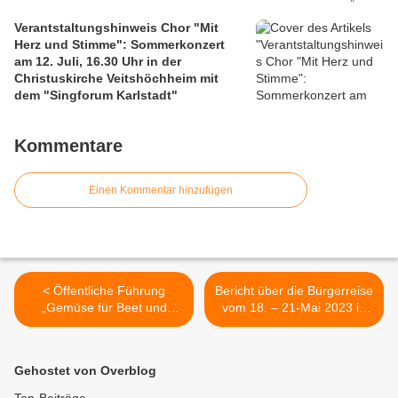
Verantstaltungshinweis Chor "Mit
Herz und Stimme": Sommerkonzert
am 12. Juli, 16.30 Uhr in der
Christuskirche Veitshöchheim mit
dem "Singforum Karlstadt"
Kommentare
Einen Kommentar hinzufügen
< Öffentliche Führung
Bericht über die Bürgerreise
„Gemüse für Beet und
vom 18. – 21-Mai 2023 in
Balkon“ der LWG am
die französische
Donnerstag, 1. Juni um
Partnergemeinde Pont L
18.00 Uhr in Veitshöchheim
´Évêque, Normandie >
Gehostet von Overblog