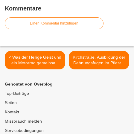
Kommentare
Einen Kommentar hinzufügen
< Was der Heilige Geist und
Kirchstraße, Ausbildung der
ein Motorrad gemeinsam
Dehnungsfugen im Pflaster
haben - Ökumenischer
>
Gottesdienst auf der
Steinhöhe bei Güntersleben
Gehostet von Overblog
Top-Beiträge
Seiten
Kontakt
Missbrauch melden
Servicebedingungen