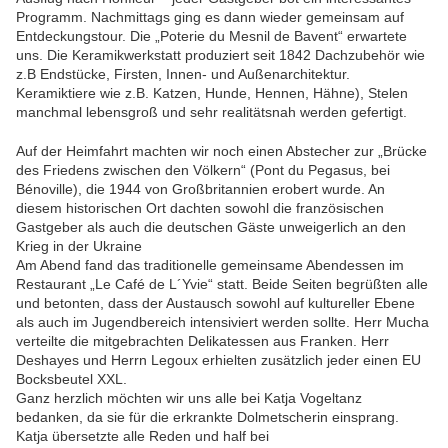
Programm. Nachmittags ging es dann wieder gemeinsam auf
Entdeckungstour. Die „Poterie du Mesnil de Bavent“ erwartete
uns. Die Keramikwerkstatt produziert seit 1842 Dachzubehör wie
z.B Endstücke, Firsten, Innen- und Außenarchitektur.
Keramiktiere wie z.B. Katzen, Hunde, Hennen, Hähne), Stelen
manchmal lebensgroß und sehr realitätsnah werden gefertigt.
Auf der Heimfahrt machten wir noch einen Abstecher zur „Brücke
des Friedens zwischen den Völkern“ (Pont du Pegasus, bei
Bénoville), die 1944 von Großbritannien erobert wurde. An
diesem historischen Ort dachten sowohl die französischen
Gastgeber als auch die deutschen Gäste unweigerlich an den
Krieg in der Ukraine
Am Abend fand das traditionelle gemeinsame Abendessen im
Restaurant „Le Café de L´Yvie“ statt. Beide Seiten begrüßten alle
und betonten, dass der Austausch sowohl auf kultureller Ebene
als auch im Jugendbereich intensiviert werden sollte. Herr Mucha
verteilte die mitgebrachten Delikatessen aus Franken. Herr
Deshayes und Herrn Legoux erhielten zusätzlich jeder einen EU
Bocksbeutel XXL.
Ganz herzlich möchten wir uns alle bei Katja Vogeltanz
bedanken, da sie für die erkrankte Dolmetscherin einsprang.
Katja übersetzte alle Reden und half bei