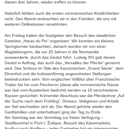
diesen drei Jahren, wieder treffen zu können.
Natürlich fehlten auch die ersten normannischen Köstlichkeiten
nicht. Den Abend verbrachten wir in den Familien, die uns mit
weiteren Delikatessen verwöhnten.
Am Freitag hatten die Gastgeber den Besuch des staatlichen
Gestütes „Haras du Pin“ organisiert. Wir konnten ein kleines
Springturnier beobachten, danach wurden wir von einer
Magdeburgerin, die vor 20 Jahren in die Normandie
auswanderte, durch das Gestüt führt. Ludwig XIV gab dieses
Gestüt in Auftrag, das auch das „Versailles der Pferde“ genannt
wird. Das Schloss im Stile des französischen „Grand Siècle“, dem
Ehrenhof und die hufeisenförmig angeordneten Stallungen
beeindruckten sehr. Vom englischen Vollblut über Französische
Traber bis hin zum Percheron (diese alte normannische Rasse
war fast vom Aussterben bedroht) werden ca 10 verschiedene
Rassen gezüchtet. Krönender Abschluss war die Pferdeshow „Auf
der Suche nach dem Frühling“. Dressur, Voltigieren und Artistik
am Seil wechselten sich ab. Der Abend gehörte wieder den
Gastfamilien und unterhaltsam ging der Tag zu Ende.
Am Samstag war der Vormittag zur freien Verfügung –
Stadtbummel in Pont L´Évêque, Besuch des Käsemarktes,
Ausflug nach Honfleur – jeder Gastgeber bot ein interessantes