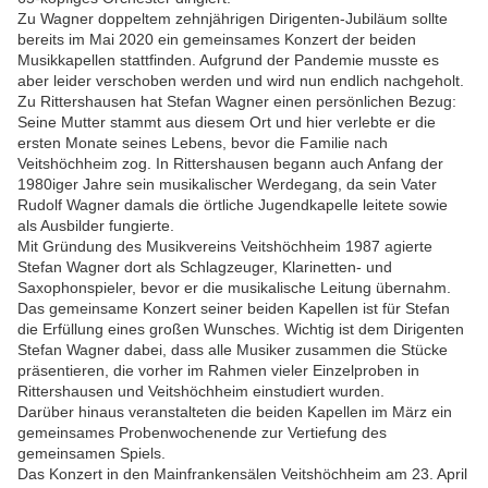
Zu Wagner doppeltem zehnjährigen Dirigenten-Jubiläum sollte
bereits im Mai 2020 ein gemeinsames Konzert der beiden
Musikkapellen stattfinden. Aufgrund der Pandemie musste es
aber leider verschoben werden und wird nun endlich nachgeholt.
Zu Rittershausen hat Stefan Wagner einen persönlichen Bezug:
Seine Mutter stammt aus diesem Ort und hier verlebte er die
ersten Monate seines Lebens, bevor die Familie nach
Veitshöchheim zog. In Rittershausen begann auch Anfang der
1980iger Jahre sein musikalischer Werdegang, da sein Vater
Rudolf Wagner damals die örtliche Jugendkapelle leitete sowie
als Ausbilder fungierte.
Mit Gründung des Musikvereins Veitshöchheim 1987 agierte
Stefan Wagner dort als Schlagzeuger, Klarinetten- und
Saxophonspieler, bevor er die musikalische Leitung übernahm.
Das gemeinsame Konzert seiner beiden Kapellen ist für Stefan
die Erfüllung eines großen Wunsches. Wichtig ist dem Dirigenten
Stefan Wagner dabei, dass alle Musiker zusammen die Stücke
präsentieren, die vorher im Rahmen vieler Einzelproben in
Rittershausen und Veitshöchheim einstudiert wurden.
Darüber hinaus veranstalteten die beiden Kapellen im März ein
gemeinsames Probenwochenende zur Vertiefung des
gemeinsamen Spiels.
Das Konzert in den Mainfrankensälen Veitshöchheim am 23. April