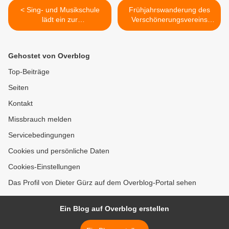
< Sing- und Musikschule
Frühjahrswanderung des
lädt ein zur
Verschönerungsvereins
Kinderbuchlesung "Knolle
Veitshöchheim führte in den
Murphy" mit Schulrektoren
Botanischen Garten
und mit Musik am 24. März
Würzburg >
Gehostet von Overblog
2023
Top-Beiträge
Seiten
Kontakt
Missbrauch melden
Servicebedingungen
Cookies und persönliche Daten
Cookies-Einstellungen
Das Profil von Dieter Gürz auf dem Overblog-Portal sehen
Ein Blog auf Overblog erstellen