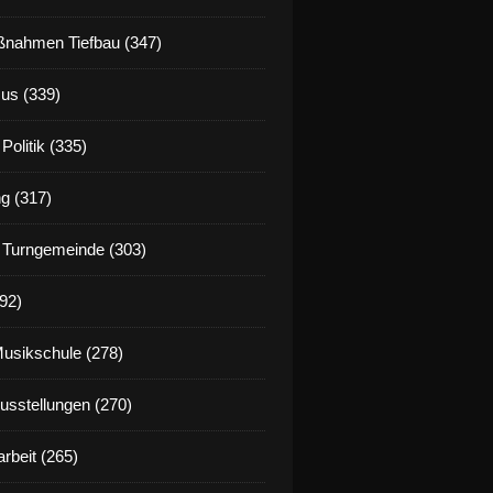
nahmen Tiefbau (347)
us (339)
Politik (335)
g (317)
 Turngemeinde (303)
92)
Musikschule (278)
Ausstellungen (270)
rbeit (265)