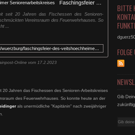
Faschingsfeier des Veitshöchheimer Seniorenarbeitskreises
BITTE 
zeit seit 20 Jahren das Fischessen des Senioren-
KONTA
 geschmückten Vereinsraum des Feuerwehrhauses. So
FUNKTI
t ...
dguerz5
https://www.mainpost.de/regional/wuerzburg/faschingsfeier-des-veitshoechheimer-seniorenarbeitskreises-art-11046826
FOLGE
ainpost-Online vom 17.2.2023
NEWSL
eit 20 Jahren das Fischessen des Senioren-Arbeitskreises
Gib Dein
einsraum des Feuerwehrhauses. So konnte heute an der
zukünftig
eidinger
als unermüdliche "Kapitänin" nach zweijähriger
n.
E-
Mail