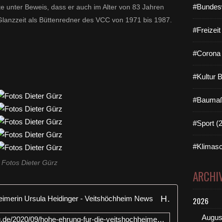
#Bundes
e unter Beweis, dass er auch im Alter von 83 Jahren
 Glanzzeit als Büttenredner des VCC von 1971 bis 1987.
#Freizei
#Corona 
#Kultur 
#Baumaß
#Sport (
#Klimasc
Fotos Dieter Gürz
ARCHI
Hohe Ehrung für die Veitshöchheimerin Ursula Heidinger - Veitshöchheim News
2026
Augus
https://www.veitshoechheim-blog.de/2020/09/hohe-ehrung-fur-die-veitshochheimerin-ursula-heidinger.html