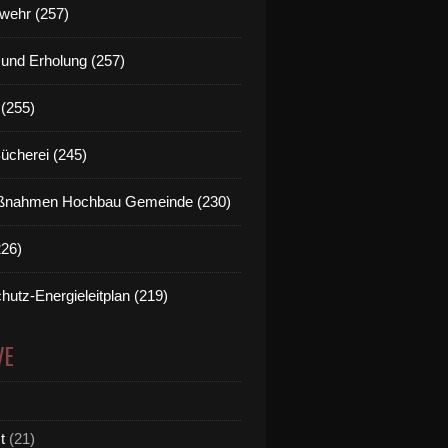
wehr (257)
t und Erholung (257)
(255)
Bücherei (245)
nahmen Hochbau Gemeinde (230)
226)
hutz-Energieleitplan (219)
VE
t
(21)