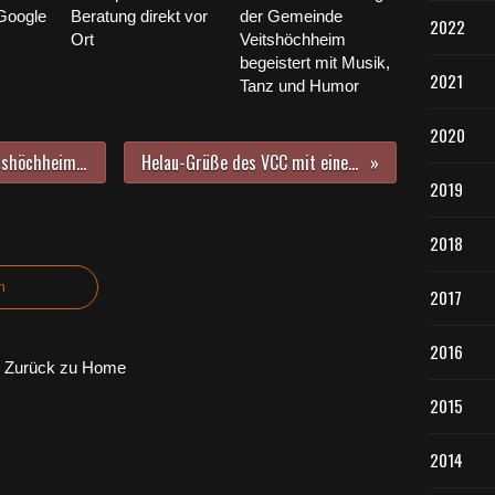
Google
Beratung direkt vor
der Gemeinde
2022
Ort
Veitshöchheim
begeistert mit Musik,
2021
Tanz und Humor
2020
An Weiberfastnacht war auch Veitshöchheims Bürgermeister seine Krawatte los - Bilhildiskinder mit Krachmacherzug im Altort unterwegs
Helau-Grüße des VCC mit einem Fläschchen Sekt und Mini-Saltletts für 85 Senioren in St. Hedwig
2019
2018
n
2017
2016
Zurück zu Home
2015
2014