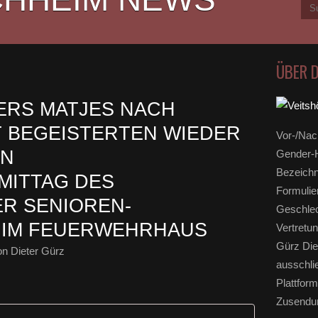
ÜBER 
ERS MATJES NACH
 BEGEISTERTEN WIEDER
Vor-/Nac
EN
Gender-H
Bezeichn
MITTAG DES
Formulie
R SENIOREN-
Geschlec
 IM FEUERWEHRHAUS
Vertretun
Gürz Die
n Dieter Gürz
ausschli
Plattform
Zusendun