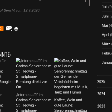
Juli
(9
uf Bericht vom 12.9.2020
Juni
(
Mai
(4
0
April
(
März
NNTE:
Febru
Janua
2025
2024
r
„Internetcafé“ im
Caritas-Seniorenheim
Kaffee, Wein und
m:
St. Hedwig -
gute Laune:
2023
t
Smartphone-
Seniorennachmittag