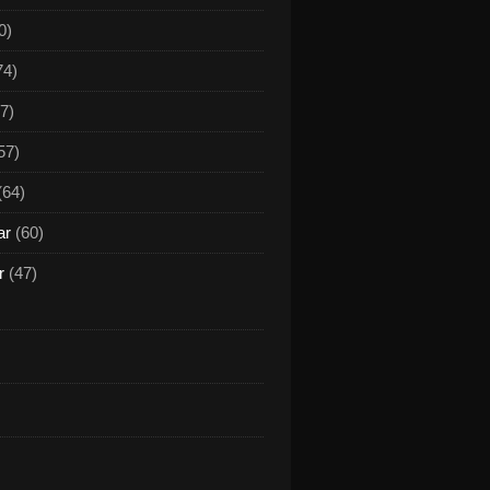
0)
74)
7)
57)
(64)
ar
(60)
r
(47)