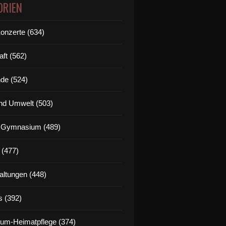
ORIEN
Konzerte (634)
aft (562)
de (524)
nd Umwelt (503)
g Gymnasium (489)
 (477)
altungen (448)
s (392)
um-Heimatpflege (374)