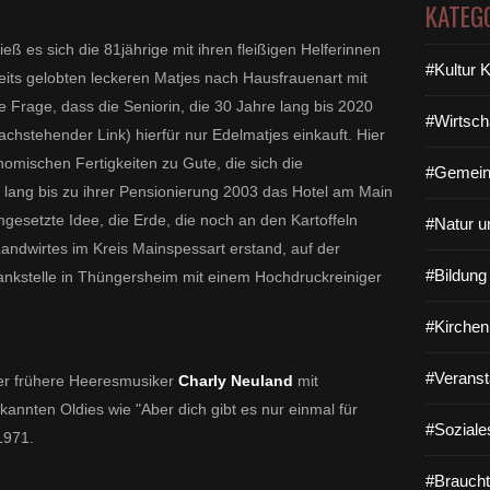
KATEG
ieß es sich die 81jährige mit ihren fleißigen Helferinnen
#Kultur 
seits gelobten leckeren Matjes nach Hausfrauenart mit
 Frage, dass die Seniorin, die 30 Jahre lang bis 2020
#Wirtsch
hstehender Link) hierfür nur Edelmatjes einkauft. Hier
omischen Fertigkeiten zu Gute, die sich die
#Gemein
e lang bis zu ihrer Pensionierung 2003 das Hotel am Main
 umgesetzte Idee, die Erde, die noch an den Kartoffeln
#Natur u
 Landwirtes im Kreis Mainspessart erstand, auf der
#Bildun
ankstelle in Thüngersheim mit einem Hochdruckreiniger
#Kirchen
#Veranst
er frühere Heeresmusiker
Charly Neuland
mit
annten Oldies wie "Aber dich gibt es nur einmal für
#Soziale
1971.
#Braucht