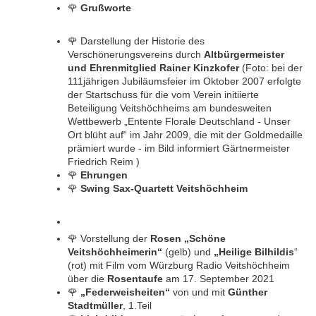
🌹
Grußworte
🌹
Darstellung der Historie des
Verschönerungsvereins durch
Altbürgermeister
und Ehrenmitglied Rainer Kinzkofer
(Foto: bei der
111jährigen Jubiläumsfeier im Oktober 2007 erfolgte
der Startschuss für die vom Verein initiierte
Beteiligung Veitshöchheims am bundesweiten
Wettbewerb „Entente Florale Deutschland - Unser
Ort blüht auf“ im Jahr 2009, die mit der Goldmedaille
prämiert wurde - im Bild informiert Gärtnermeister
Friedrich Reim )
🌹
Ehrungen
🌹
Swing Sax-Quartett Veitshöchheim
🌹
Vorstellung der
Rosen „Schöne
Veitshöchheimerin“
(gelb) und
„Heilige Bilhildis
“
(rot) mit Film vom Würzburg Radio Veitshöchheim
über die
Rosentaufe
am 17. September 2021
🌹
„Federweisheiten“
von und mit
Günther
Stadtmüller
, 1.Teil