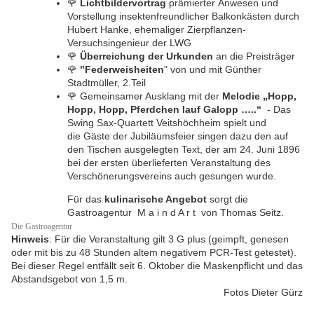
🌹
Lichtbildervortrag
prämierter Anwesen und
Vorstellung insektenfreundlicher Balkonkästen durch
Hubert Hanke, ehemaliger Zierpflanzen-
Versuchsingenieur der LWG
🌹
Überreichung der Urkunden
an die Preisträger
🌹
"
Federweisheiten
" von und mit Günther
Stadtmüller, 2.Teil
🌹
Gemeinsamer Ausklang mit der
Melodie „Hopp,
Hopp, Hopp, Pferdchen lauf Galopp …..“
- Das
Swing Sax-Quartett Veitshöchheim spielt und
die Gäste der Jubiläumsfeier singen dazu den auf
den Tischen ausgelegten Text, der am 24. Juni 1896
bei der ersten überlieferten Veranstaltung des
Verschönerungsvereins auch gesungen wurde.
Für das
kulinarische Angebot
sorgt die
Gastroagentur M a i n d A r t von Thomas Seitz.
Die Gastroagentur
Hinweis
: Für die Veranstaltung gilt 3 G plus (geimpft, genesen
oder mit bis zu 48 Stunden altem negativem PCR-Test getestet).
Bei dieser Regel entfällt seit 6. Oktober die Maskenpflicht und das
Abstandsgebot von 1,5 m.
Fotos Dieter Gürz