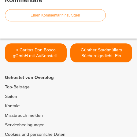
Kommentare
Einen Kommentar hinzufügen
< Caritas Don Bosco
Günther Stadtmüllers
gGmbH mit Außenstelle
Büchereigedicht: Ein
Markushof in Gadheim
Kompliment an
feierte 40jähriges Jubiläum
Veitshöchheim und sein
des Berufsbildungswerkes
Kulturzentrum >
Gehostet von Overblog
in kleinem Rahmen
Top-Beiträge
Seiten
Kontakt
Missbrauch melden
Servicebedingungen
Cookies und persönliche Daten