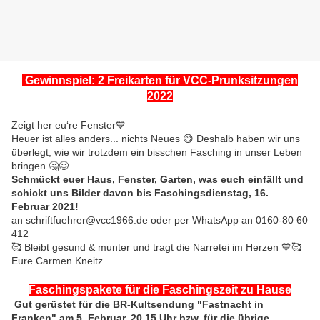
Gewinnspiel: 2 Freikarten für VCC-Prunksitzungen
2022
Zeigt her eu‘re Fenster💙
Heuer ist alles anders... nichts Neues 😅 Deshalb haben wir uns
überlegt, wie wir trotzdem ein bisschen Fasching in unser Leben
bringen 🤔😌
Schmückt euer Haus, Fenster, Garten, was euch einfällt und
schickt uns Bilder davon bis Faschingsdienstag, 16.
Februar 2021!
an schriftfuehrer@vcc1966.de oder per WhatsApp an 0160-80 60
412
🥰 Bleibt gesund & munter und tragt die Narretei im Herzen 💙🥰
Eure Carmen Kneitz
Faschingspakete für die Faschingszeit zu Hause
Gut gerüstet für die BR-Kultsendung "Fastnacht in
Franken" am 5. Februar, 20.15 Uhr bzw. für die übrige