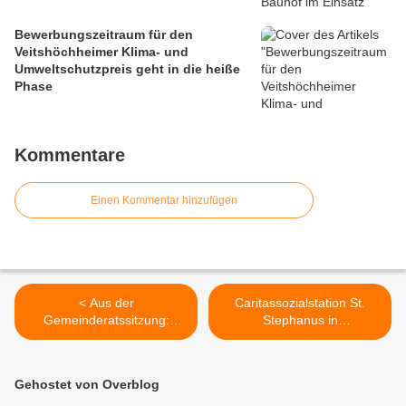
Bewerbungszeitraum für den
Veitshöchheimer Klima- und
Umweltschutzpreis geht in die heiße
Phase
Kommentare
Einen Kommentar hinzufügen
< Aus der
Caritassozialstation St.
Gemeinderatssitzung:
Stephanus in
Vereidigung Beate
Veitshöchheim trotzt der
Hofstetter und Bestellung
Corona-Pandemie nach
von Julia Wagner zur
positivem Trend im Jahr
Gehostet von Overblog
Standesbeamtin
2019 >