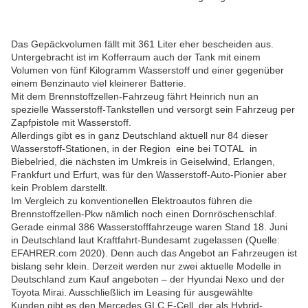
Das Gepäckvolumen fällt mit 361 Liter eher bescheiden aus.
Untergebracht ist im Kofferraum auch der Tank mit einem
Volumen von fünf Kilogramm Wasserstoff und einer gegenüber
einem Benzinauto viel kleinerer Batterie.
Mit dem Brennstoffzellen-Fahrzeug fährt Heinrich nun an
spezielle Wasserstoff-Tankstellen
und versorgt sein Fahrzeug per
Zapfpistole mit Wasserstoff.
Allerdings gibt
es in
ganz Deutschland aktuell nur 84 dieser
Wasserstoff-Stationen, in der Region eine bei TOTAL in
Biebelried, die nächsten im Umkreis in Geiselwind, Erlangen,
Frankfurt und Erfurt, was für den Wasserstoff-Auto-Pionier aber
kein Problem darstellt.
Im Vergleich zu konventionellen Elektroautos führen die
Brennstoffzellen-Pkw nämlich noch einen Dornröschenschlaf.
Gerade einmal 386 Wasserstofffahrzeuge waren Stand 18. Juni
in Deutschland laut Kraftfahrt-Bundesamt zugelassen (Quelle:
EFAHRER.com 2020
). Denn auch das Angebot an Fahrzeugen ist
bislang sehr klein. Derzeit werden nur zwei aktuelle Modelle in
Deutschland zum Kauf angeboten – der Hyundai Nexo und der
Toyota Mirai. Ausschließlich im Leasing für ausgewählte
Kunden gibt es den Mercedes GLC F-Cell, der als Hybrid-