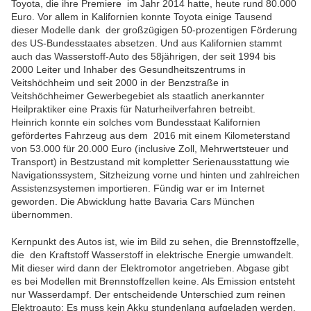
Toyota, die ihre Premiere im Jahr 2014 hatte, heute rund 80.000
Euro.
Vor allem in Kalifornien konnte Toyota einige Tausend
dieser Modelle dank der großzügigen 50-prozentigen Förderung
des US-Bundesstaates absetzen. Und aus Kalifornien stammt
auch das Wasserstoff-Auto des 58jährigen,
der seit 1994 bis
2000 Leiter und Inhaber des Gesundheitszentrums in
Veitshöchheim und seit 2000 in der Benzstraße in
Veitshöchheimer Gewerbegebiet als staatlich anerkannter
Heilpraktiker eine Praxis für Naturheilverfahren betreibt.
Heinrich konnte ein solches vom Bundesstaat Kalifornien
gefördertes Fahrzeug aus dem 2016 mit einem Kilometerstand
von 53.000 für 20.000 Euro (inclusive Zoll, Mehrwertsteuer und
Transport) in Bestzustand mit kompletter Serienausstattung wie
Navigationssystem, Sitzheizung vorne und hinten und zahlreichen
Assistenzsystemen importieren. Fündig war er im Internet
geworden. Die Abwicklung hatte Bavaria Cars München
übernommen.
Kernpunkt des Autos ist, wie im Bild zu sehen, die Brennstoffzelle,
die den Kraftstoff Wasserstoff in elektrische Energie umwandelt.
Mit dieser wird dann der Elektromotor angetrieben. Abgase gibt
es bei Modellen mit Brennstoffzellen keine. Als Emission entsteht
nur Wasserdampf. Der entscheidende Unterschied zum reinen
Elektroauto: Es muss kein Akku stundenlang aufgeladen werden.