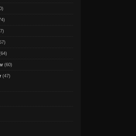
0)
74)
7)
57)
(64)
ar
(60)
r
(47)