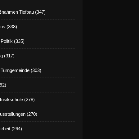
nahmen Tiefbau (347)
us (338)
Politik (335)
g (317)
 Turngemeinde (303)
92)
Musikschule (278)
Ausstellungen (270)
rbeit (264)