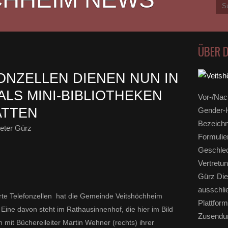
ÜBER 
ONZELLEN DIENEN NUN IN
LS MINI-BIBLIOTHEKEN
Vor-/Nac
ATTEN
Gender-H
Bezeichn
eter Gürz
Formulie
Geschlec
Vertretun
Gürz Die
ausschli
erte Telefonzellen hat die Gemeinde Veitshöchheim
Plattform
Eine davon steht im Rathausinnenhof, die hier im Bild
Zusendun
it Büchereileiter Martin Wehner (rechts) ihrer