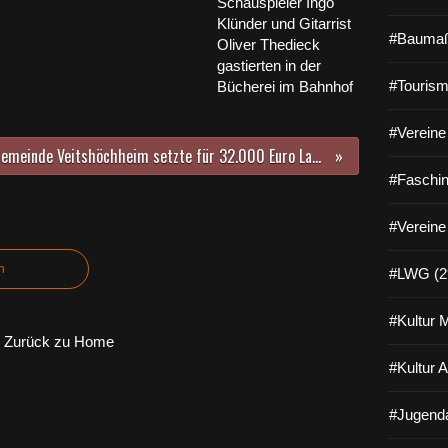
Schauspieler Ingo
Klünder und Gitarrist
#Baumaß
Oliver Thedieck
gastierten in der
#Tourism
Bücherei im Bahnhof
#Vereine 
Gemeinde Veitshöchheim setzte für 32.000 Euro Lagergebäude an der Zufahrt zum Bahnhof instand
#Faschin
#Vereine
n
#LWG (2
#Kultur 
Zurück zu Home
#Kultur 
#Jugenda