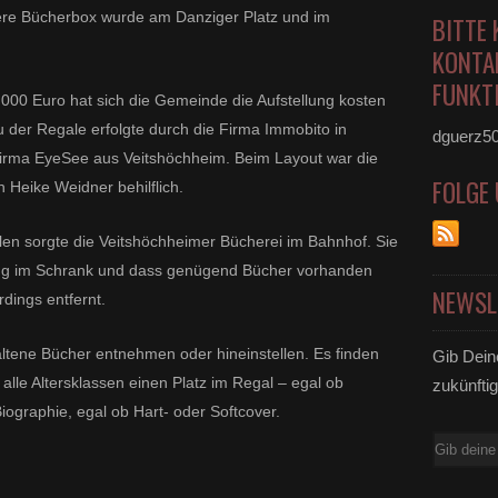
ere Bücherbox wurde am Danziger Platz und im
BITTE 
KONTA
FUNKTI
.000 Euro hat sich die Gemeinde die Aufstellung kosten
 der Regale erfolgte durch die Firma Immobito in
dguerz5
Firma EyeSee aus Veitshöchheim. Beim Layout war die
FOLGE
n Heike Weidner behilflich.
len sorgte die Veitshöchheimer Bücherei im Bahnhof. Sie
ng im Schrank und dass genügend Bücher vorhanden
NEWSL
dings entfernt.
altene Bücher entnehmen oder hineinstellen. Es finden
Gib Dein
alle Altersklassen einen Platz im Regal – egal ob
zukünftig
graphie, egal ob Hart- oder Softcover.
E-
Mail