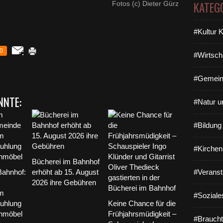
KATEG
Fotos (c) Dieter Gürz
#Kultur 
0
#Wirtsch
#Gemein
NNTE:
#Natur u
#Bildun
#Kirchen
Bücherei im Bahnhof
Bahnhof:
erhöht ab 15. August
#Veranst
2026 ihre Gebühren
im
#Soziale
tuhlung
Keine Chance für die
enmöbel
Frühjahrsmüdigkeit –
#Braucht