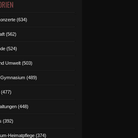
ORIEN
Konzerte (634)
aft (562)
de (524)
nd Umwelt (503)
g Gymnasium (489)
 (477)
altungen (448)
s (392)
um-Heimatpflege (374)