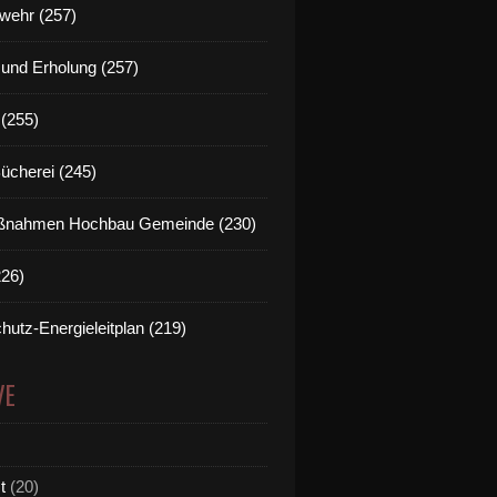
wehr (257)
t und Erholung (257)
(255)
Bücherei (245)
nahmen Hochbau Gemeinde (230)
226)
hutz-Energieleitplan (219)
VE
t
(20)