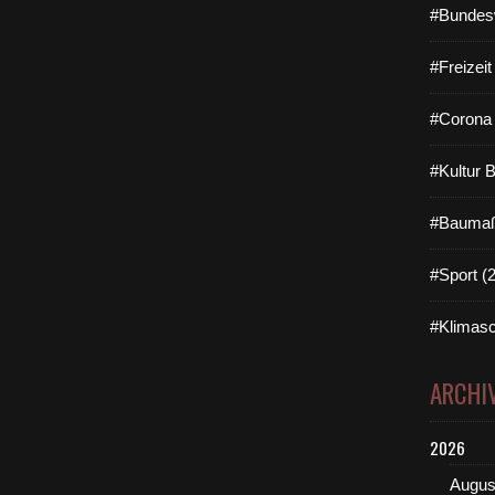
#Bundes
#Freizei
#Corona 
#Kultur 
#Baumaß
#Sport (
#Klimasc
ARCHI
2026
Augus