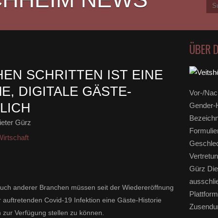
ÜBER 
HEN SCHRITTEN IST EINE
, DIGITALE GÄSTE-
Vor-/Nac
LICH
Gender-H
Bezeichn
eter Gürz
Formulie
irtschaft
Geschlec
Vertretun
Gürz Die
ausschli
uch anderer Branchen müssen seit der Wiedereröffnung
Plattform
 auftretenden Covid-19 Infektion eine Gäste-Historie
Zusendun
 zur Verfügung stellen zu können.