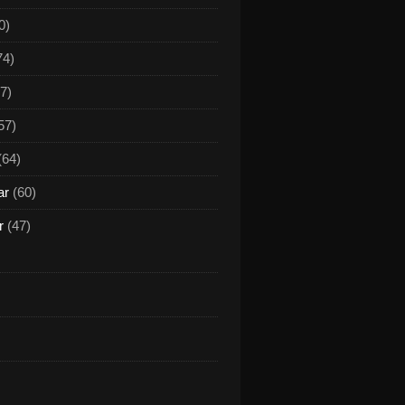
0)
74)
7)
57)
(64)
ar
(60)
r
(47)