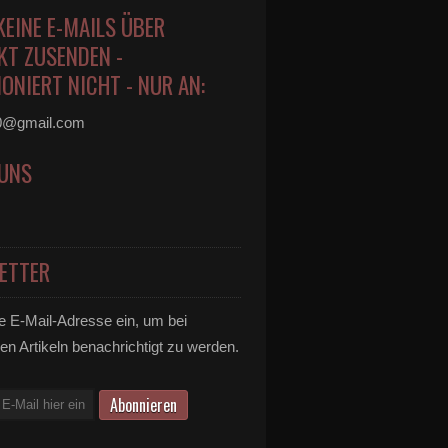
KEINE E-MAILS ÜBER
KT ZUSENDEN -
ONIERT NICHT - NUR AN:
0@gmail.com
 UNS
infachen Schritten ist eine DSGVO konforme, digitale G
ETTER
e E-Mail-Adresse ein, um bei
en Artikeln benachrichtigt zu werden.