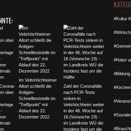
a
KATEG
l
e
NNTE:
#Kultur 
G
ä
s
#Wirtsch
t
e
#Gemein
-
E
r
#Natur u
f
a
#Bildun
s
Im Veitshöchheimer
s
Corona-
Altort schließt die
Zahl der Coronafälle
#Kirchen
u
en über
Antigen-
nach PCR-Tests
n
Schnellteststelle im
sinken in
g
#Veranst
iertage
"Treffpunkt" mit
Veitshöchheim weiter
V
 -
Ablauf des 22.
in der 46. Woche auf
i
#Soziale
mer
Dezember 2022
16 (Vorwoche 19) -
e
ztmals
im Landkreis WÜ die
l
#Braucht
en
Inzidenz fast um die
e