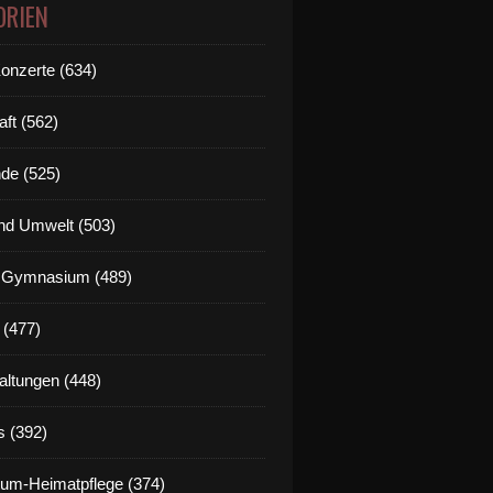
ORIEN
Konzerte (634)
aft (562)
de (525)
nd Umwelt (503)
g Gymnasium (489)
 (477)
altungen (448)
s (392)
um-Heimatpflege (374)