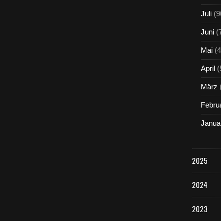
g
e
Juli
(9
ö
f
Juni
(
f
n
Mai
(4
e
April
(
t
.
März
A
l
Febru
l
e
Janua
B
e
t
r
2025
e
i
2024
b
e
r
2023
-