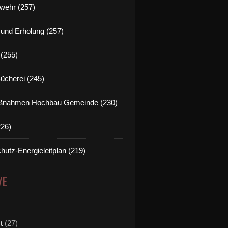
wehr (257)
t und Erholung (257)
(255)
Bücherei (245)
nahmen Hochbau Gemeinde (230)
226)
hutz-Energieleitplan (219)
VE
t
(27)