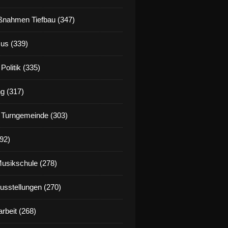
nahmen Tiefbau (347)
us (339)
Politik (335)
g (317)
 Turngemeinde (303)
92)
Musikschule (278)
Ausstellungen (270)
rbeit (268)