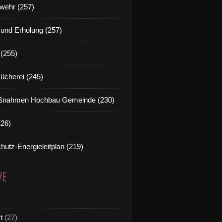
wehr (257)
t und Erholung (257)
(255)
Bücherei (245)
nahmen Hochbau Gemeinde (230)
226)
hutz-Energieleitplan (219)
VE
t
(27)