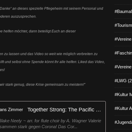
n „Danke“ an dieses spezielle Pflegeheim mit seinem Personal und
#Baumaß
 anderen auszusprechen.
#Tourism
 helfen möchtet, dann beteiligt Euch an dieser
#Vereine 
#Faschin
gen zu lassen und das Video so weit wie möglich verbreiten zu
lft und selbst ohne Spende könnt Ihr alle helfen: Liked das Video,
#Vereine
ies!
#LWG (2
wir stark genug, diese Krise gemeinsam zu meistern!"
#Kultur 
#Kultur 
Together Strong: The Pacific - Hans Zimmer
ke Neely ~ arr. for flute choir by A. Wagner Valerie
#Jugenda
 Zusammen stark gegen Corona! Das Cor...