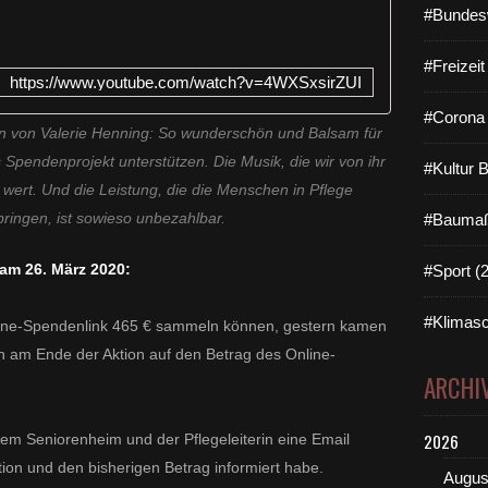
#Bundes
#Freizei
https://www.youtube.com/watch?v=4WXSxsirZUI
#Corona 
 von Valerie Henning: So wunderschön und Balsam für
s Spendenprojekt unterstützen. Die Musik, die wir von ihr
#Kultur 
wert. Und die Leistung, die die Menschen in Pflege
#Baumaß
ingen, ist sowieso unbezahlbar.
am 26. März 2020:
#Sport (
#Klimasc
line-Spendenlink 465 € sammeln können, gestern kamen
h am Ende der Aktion auf den Betrag des Online-
ARCHI
2026
 dem Seniorenheim und der Pflegeleiterin eine Email
tion und den bisherigen Betrag informiert habe.
Augus