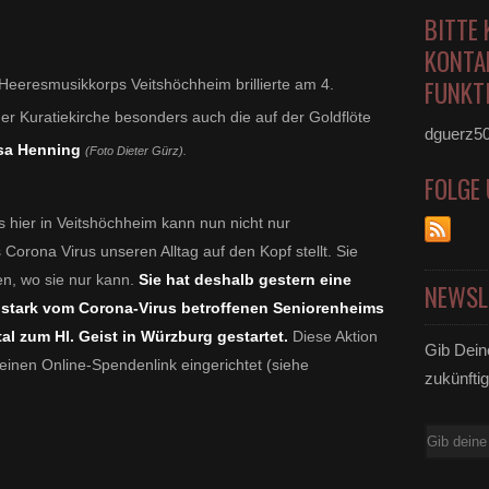
BITTE 
KONTA
FUNKTI
eeresmusikkorps Veitshöchheim brillierte am 4.
er Kuratiekirche besonders auch
die auf der Goldflöte
dguerz5
esa Henning
(Foto Dieter Gürz).
FOLGE
s hier in Veitshöchheim kann nun nicht nur
 Corona Virus unseren Alltag auf den Kopf stellt. Sie
en, wo sie nur kann.
Sie hat deshalb gestern eine
NEWSL
tark vom Corona-Virus betroffenen Seniorenheims
tal zum Hl. Geist in Würzburg gestartet.
Diese Aktion
Gib Dein
 einen Online-Spendenlink eingerichtet (siehe
zukünftig
E-
Mail