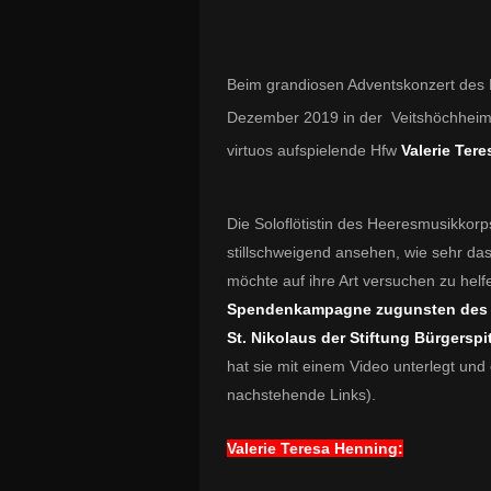
Beim grandiosen Adventskonzert des H
Dezember 2019 in der Veitshöchheim
virtuos aufspielende Hfw
Valerie Ter
Die Soloflötistin des Heeresmusikkorp
stillschweigend ansehen, wie sehr das
möchte auf ihre Art versuchen zu helf
Spendenkampagne zugunsten des s
St. Nikolaus der Stiftung Bürgerspi
hat sie mit einem Video unterlegt und
nachstehende Links).
Valerie Teresa Henning: