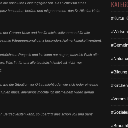
KATEG
an die absoluten Leistungsgrenzen. Das Schicksal eines
ganz besonders berührt und mitgenommen: das St. Nikolas Heim
#Kultur 
#Wirtsch
 der Corona-Krise und hat für mich stellvertretend für alle
gesamte Pflegepersonal ganz besonders Aufmerksamkeit verdient.
#Gemein
llerhöchsten Respekt und ich kann nur sagen, dass ich Euch alle
#Natur u
Was Ihr für uns alle tagtäglich leistet, ist nicht nur
g.
#Bildun
 wie die Situation vor Ort aussieht oder wie sich jeder einzelne
#Kirchen
n fühlen muss, allerdings möchte ich mit meinem Video genau
#Veranst
#Soziale
Beitrag leisten kann, so übertrifft dies schon voll und ganz
#Braucht