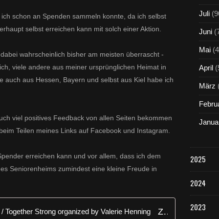
Juli
(9
el ich schon an Spenden sammeln konnte, da ich selbst
berhaupt selbst erreichen kann mit solch einer Aktion.
Juni
(
Mai
(4
dabei wahrscheinlich bisher am meisten überrascht -
h, viele andere aus meiner ursprünglichen Heimat in
April
(
auch aus Hessen, Bayern und selbst aus Kiel habe ich
März
Febru
ch viel positives Feedback von allen Seiten bekommen
Janua
g beim Teilen meines Links auf Facebook und Instagram.
 Spender erreichen kann und vor allem, dass ich dem
2025
es Seniorenheims zumindest eine kleine Freude in
2024
2023
Zusammen stark gegen Corona / Together Strong organized by Valerie Henning