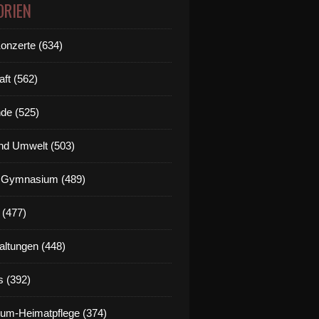
ORIEN
Konzerte (634)
aft (562)
de (525)
nd Umwelt (503)
g Gymnasium (489)
 (477)
altungen (448)
s (392)
um-Heimatpflege (374)