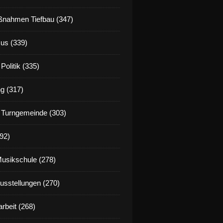
nahmen Tiefbau (347)
us (339)
Politik (335)
g (317)
 Turngemeinde (303)
92)
Musikschule (278)
Ausstellungen (270)
rbeit (268)