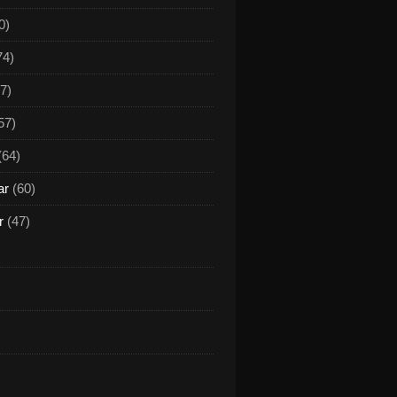
0)
74)
7)
57)
(64)
ar
(60)
r
(47)