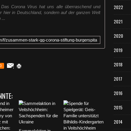
2022
Das Corona Virus hat uns alle überraschend und
nur hier in Deutschland, sondern auf der ganzen Welt
...
2021
2020
/f/zusammen-stark-gg-corona-stiftung-burgerspita
2019
2018
0
2017
2016
NNTE:
2015
2014
Sammelaktion in