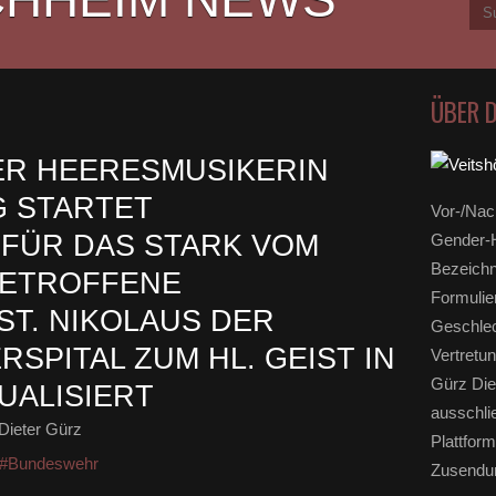
ÜBER 
ER HEERESMUSIKERIN
G STARTET
Vor-/Nac
FÜR DAS STARK VOM
Gender-H
Bezeichn
BETROFFENE
Formulie
ST. NIKOLAUS DER
Geschlec
SPITAL ZUM HL. GEIST IN
Vertretun
Gürz Die
UALISIERT
ausschli
Dieter Gürz
Plattform
#Bundeswehr
Zusendun