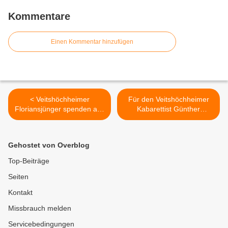
Kommentare
Einen Kommentar hinzufügen
< Veitshöchheimer
Für den Veitshöchheimer
Floriansjünger spenden aus
Kabarettist Günther
dem Verkauf von
Stadtmüller war der
Mistelzweigen 1.200 Euro
Neujahrsempfang der
für Kolping-Kita in Kenia
Gemeinde ein SUNDAY
Gehostet von Overblog
FOR FUTURE >
Top-Beiträge
Seiten
Kontakt
Missbrauch melden
Servicebedingungen