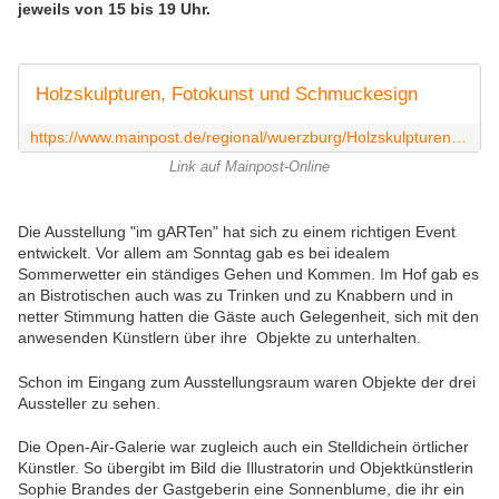
jeweils von 15 bis 19 Uhr.
Holzskulpturen, Fotokunst und Schmuckesign
https://www.mainpost.de/regional/wuerzburg/Holzskulpturen-Fotokunst-und-Schmuckesign;art736,10277043
Link auf Mainpost-Online
Die Ausstellung "im gARTen" hat sich zu einem richtigen Event
entwickelt. Vor allem am Sonntag gab es bei idealem
Sommerwetter ein ständiges Gehen und Kommen. Im Hof gab es
an Bistrotischen auch was zu Trinken und zu Knabbern und in
netter Stimmung hatten die Gäste auch Gelegenheit, sich mit den
anwesenden Künstlern über ihre Objekte zu unterhalten.
Schon im Eingang zum Ausstellungsraum waren Objekte der drei
Aussteller zu sehen.
Die Open-Air-Galerie war zugleich auch ein Stelldichein örtlicher
Künstler. So übergibt im Bild die
Illustratorin und Objektkünstlerin
Sophie Brandes der Gastgeberin eine Sonnenblume, die ihr ein