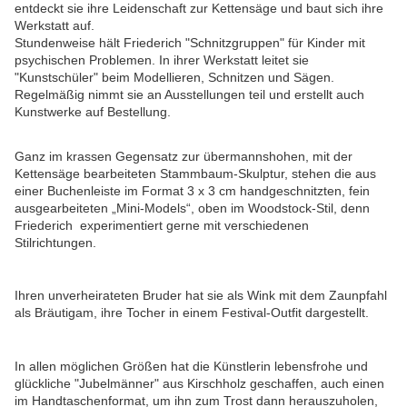
entdeckt sie ihre Leidenschaft zur Kettensäge und baut sich ihre
Werkstatt auf.
Stundenweise hält Friederich "Schnitzgruppen" für Kinder mit
psychischen Problemen. In ihrer Werkstatt leitet sie
"Kunstschüler" beim Modellieren, Schnitzen und Sägen.
Regelmäßig nimmt sie an Ausstellungen teil und erstellt auch
Kunstwerke auf Bestellung.
Ganz im krassen Gegensatz zur übermannshohen, mit der
Kettensäge bearbeiteten Sta
m
mbaum-Skulptur, stehen die aus
einer Buchenleiste im Format 3 x 3 cm handgeschnitzten,
fein
ausgearbeiteten „Mini-Models“, oben im Woodstock-Stil, denn
Friederich experimentiert gerne mit verschiedenen
Stilrichtungen.
Ihren unverheirateten Bruder hat sie als Wink mit dem Zaunpfahl
als Bräutigam, ihre Tocher in einem Festival-Outfit dargestellt.
In allen möglichen Größen hat die Künstlerin lebensfrohe und
glückliche "Jubelmänner" aus Kirschholz geschaffen, auch einen
im Handtaschenformat, um ihn zum Trost dann herauszuholen,