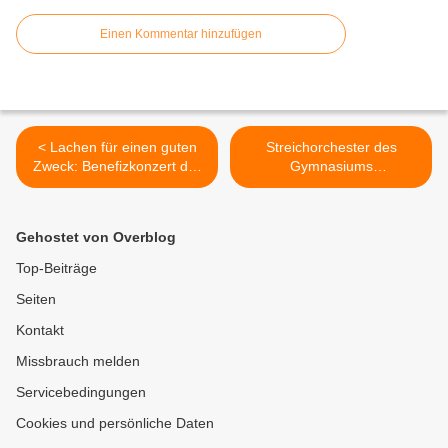
Einen Kommentar hinzufügen
< Lachen für einen guten
Streichorchester des
Zweck: Benefizkonzert der
Gymnasiums
Mukoviszidose-
Veitshöchheim brillierte mit
Selbsthilfgruppe am 12.
Filmmusik und klassischen
Oktober 2019 in den
Werken >
Gehostet von Overblog
Mainfrankensälen mit
Sixpack
Top-Beiträge
Seiten
Kontakt
Missbrauch melden
Servicebedingungen
Cookies und persönliche Daten