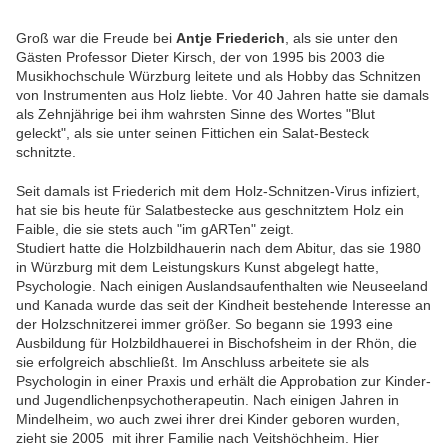
Groß war die Freude bei
Antje Friederich
, als sie unter den
Gästen Professor Dieter Kirsch, der von 1995 bis 2003 die
Musikhochschule Würzburg leitete und als Hobby das Schnitzen
von Instrumenten aus Holz liebte. Vor 40 Jahren hatte sie damals
als Zehnjährige bei ihm wahrsten Sinne des Wortes "Blut
geleckt", als sie unter seinen Fittichen ein Salat-Besteck
schnitzte.
Seit damals ist Friederich mit dem Holz-Schnitzen-Virus infiziert,
hat sie bis heute für Salatbestecke aus geschnitztem Holz ein
Faible, die sie stets auch "im gARTen" zeigt.
Studiert hatte die Holzbildhauerin nach dem Abitur, das sie 1980
in Würzburg mit dem Leistungskurs Kunst abgelegt hatte,
Psychologie. Nach einigen Auslandsaufenthalten wie Neuseeland
und Kanada wurde das seit der Kindheit bestehende Interesse an
der Holzschnitzerei immer größer. So begann sie 1993 eine
Ausbildung für Holzbildhauerei in Bischofsheim in der Rhön, die
sie erfolgreich abschließt. Im Anschluss arbeitete sie als
Psychologin in einer Praxis und erhält die Approbation zur Kinder-
und Jugendlichenpsychotherapeutin. Nach einigen Jahren in
Mindelheim, wo auch zwei ihrer drei Kinder geboren wurden,
zieht sie 2005 mit ihrer Familie nach Veitshöchheim. Hier