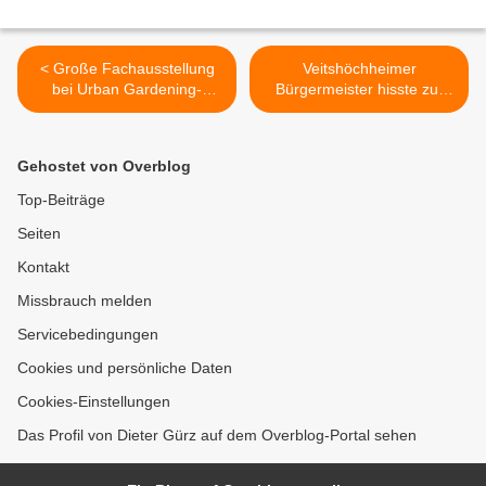
< Große Fachausstellung
Veitshöchheimer
bei Urban Gardening-
Bürgermeister hisste zur
Tagung der LWG am 20.
Probe im ARD-
März 2019 in den
Mittagsmagazin Flagge für
Mainfrankensälen: Stadt
Euroa am künftigen EU-
Gehostet von Overblog
grün erleben, Genuss
Mittelpunkt nach dem Brexit
ernten!
>
Top-Beiträge
Seiten
Kontakt
Missbrauch melden
Servicebedingungen
Cookies und persönliche Daten
Cookies-Einstellungen
Das Profil von Dieter Gürz auf dem Overblog-Portal sehen