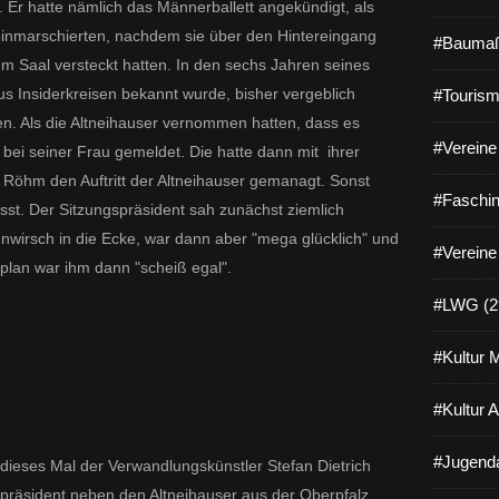
r
. Er hatte nämlich das Männerballett angekündigt, als
u
einmarschierten, nachdem sie über den Hintereingang
#Baumaß
n
 Saal versteckt hatten. In den sechs Jahren seines
k
s
us Insiderkreisen bekannt wurde, bisher vergeblich
#Tourism
i
ten. Als die Altneihauser vernommen hatten, dass es
t
#Vereine 
ch bei seiner Frau gemeldet. Die hatte dann mit ihrer
z
u
Röhm den Auftritt der Altneihauser gemanagt. Sonst
#Faschin
n
st. Der Sitzungspräsident sah zunächst ziemlich
g
nwirsch in die Ecke, war dann aber "mega glücklich" und
d
#Vereine
plan war ihm dann "scheiß egal".
e
s
#LWG (2
V
C
#Kultur 
C
V
e
#Kultur 
i
t
#Jugenda
dieses Mal der Verwandlungskünstler Stefan Dietrich
s
h
gspräsident neben den Altneihauser aus der Oberpfalz