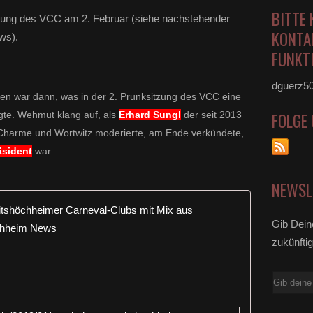
BITTE 
tzung des VCC am 2. Februar (siehe nachstehender
KONTA
ws).
FUNKTI
dguerz5
en war dann, was in der 2. Prunksitzung des VCC eine
gte. Wehmut klang auf, als
Erhard Sungl
der seit 2013
FOLGE
Charme und Wortwitz moderierte, am Ende verkündete,
äsident
war.
NEWSL
Grandiose 
Gib Dein
S
zukünftig
e
c
h
E-
s
Mail
S