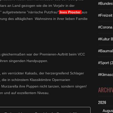
#Bundes
ö
ars an Land gezogen wie die im Vorjahr in der
c
 aufgetretetene "närrische Putzfrau"
Ines Procter
aus
h
#Freizei
erung des alltäglichen Wahnsinns in ihrer lieben Familie
h
e
#Corona 
i
m
k
#Kultur 
r
e
#Baumaß
u
 gleichermaßen war der Premieren-Auftritt beim VCC
z
 ihren singenden Handpuppen.
#Sport (
u
n
t, ein verrückter Kakadu, der herzergreifend Schlager
d
#Klimasc
q
n, die in schönstem Klassiktimbre Opernarien
u
s Murzarella ihre Puppen nicht tanzen, sondern singen!
ARCHI
e
en und auf exzellentem Niveau.
r
d
2026
u
r
Augus