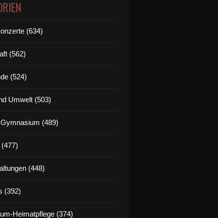
ORIEN
Konzerte (634)
aft (562)
de (524)
nd Umwelt (503)
g Gymnasium (489)
 (477)
altungen (448)
s (392)
um-Heimatpflege (374)