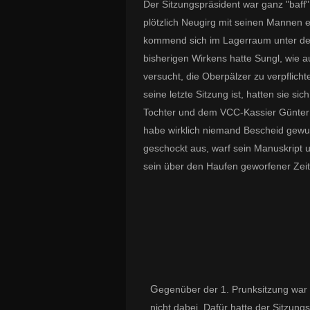
Der Sitzungspräsident war ganz "baff"
plötzlich Neugirg mit seinen Mannen 
kommend sich im Lagerraum unter dem
bisherigen Wirkens hatte Sungl, wie a
versucht, die Oberpälzer zu verpflich
seine letzte Sitzung ist, hatten sie si
Tochter und dem VCC-Kassier Günter 
habe wirklich niemand Bescheid gewus
geschockt aus, warf sein Manuskript u
sein über den Haufen geworfener Zeit
G
egenüber der 1. Prunksitzung war 
nicht dabei. Dafür hatte der Sitzun