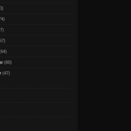
0)
74)
7)
57)
(64)
ar
(60)
r
(47)