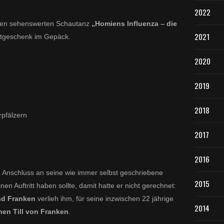
u
2022
n
 den sehenswerten Schautanz
„Homiens Influenza – die
g
2021
stgeschenk im Gepäck.
s
-
R
2020
e
p
2019
e
r
2018
t
rpfälzern
o
i
2017
r
e
2016
.
D
 Anschluss an seine wie immer selbst geschriebene
i
2015
en Auftritt haben sollte, damit hatte er nicht gerechnet:
e
nd Franken
verlieh ihm, für seine inzwischen 22 jährige
H
2014
ö
nen Till von Franken
.
h