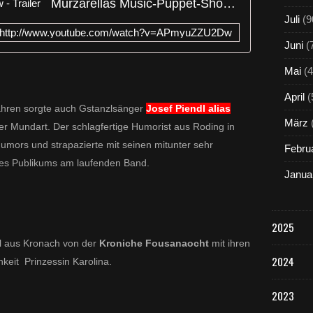
Murzarellas Music-Puppet-Show - Trailer
c
h
Juli
(9
http://www.youtube.com/watch?v=APmyuZZU2Dw
d
Juni
(
a
s
Mai
(4
n
ä
April
(
r
ahren sorgte auch Gstanzlsänger
Josef Piendl alias
r
März
er Mundart. Der schlagfertige Humorist aus Roding in
i
s
umors und strapazierte mit seinen mitunter sehr
Febru
c
des Publikums am laufenden Band.
h
Janua
e
P
r
2025
u
n
l aus Kronach von der
Kroniche Fousanaocht
mit ihren
k
2024
chkeit Prinzessin Karolina.
s
i
2023
t
z