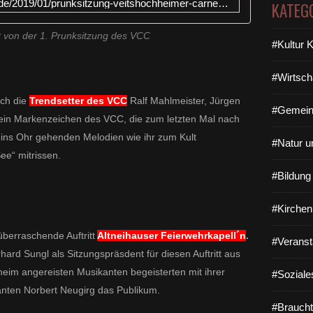
http://www.veitshoechheim-blog.de/2019/01/prunksitzung-veitshochheimer-carneval-club.html
KATEG
t
u
n
ht von der 1. Prunksitzung des VCC
#Kultur 
d
e
n
#Wirtsch
l
uch die
Trendsetter des VCC
Ralf Mahlmeister, Jürgen
a
#Gemein
 ein Markenzeichen des VCC, die zum letzten Mal nach
n
g
t ins Ohr gehenden Melodien
wie ihr zum Kult
#Natur u
g
ee“ mitrissen.
i
n
#Bildun
g
e
#Kirchen
s
i
berraschende Auftritt
Altneihauser Feierwehrkapell´n
.
#Veranst
n
ard Sungl als Sitzungspräsdent für diesen Auftritt aus
d
heim angereisten Musikanten begeisterten mit ihrer
e
#Soziale
r
nten Norbert Neugirg das Publikum.
P
#Braucht