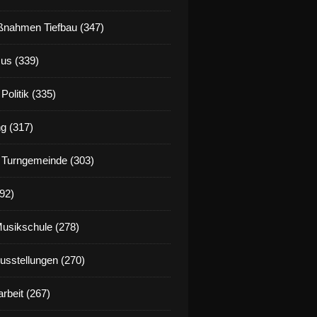
nahmen Tiefbau (347)
us (339)
Politik (335)
g (317)
 Turngemeinde (303)
92)
Musikschule (278)
Ausstellungen (270)
rbeit (267)