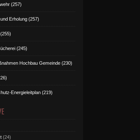
wehr (257)
t und Erholung (257)
(255)
Bücherei (245)
nahmen Hochbau Gemeinde (230)
226)
hutz-Energieleitplan (219)
VE
t
(24)