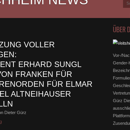
ÜBER 
TZUNG VOLLER
GEN:
Vor-/Nac
DENT ERHARD SUNGL
Gender-H
Bezeichn
 VON FRANKEN FÜR
Formulie
HRENORDEN FÜR ELMAR
Geschlec
IEL ALTNEIHAUSER
Vertretun
Gürz Die
LLN
ausschli
n Dieter Gürz
Plattform
g
Zusendun