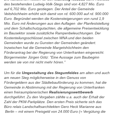
des bestehenden Ludwig-Volk-Stegs sind von 4,827 Mio. Euro
auf 6,702 Mio. Euro gestiegen. Der Anteil der Gemeinde
Veitshöchheim erhöht sich damit von rd. 600.000 auf rd. 900.000
Euro. Begründet werden die Kostensteigerungen von rund 1,9
Mio. Euro mit Änderungen aus den Auflagen der Planfeststellung
und dem Schallschutzgutachten, die allgemeine Preisentwicklung
im Bausektor sowie zusätzliche Rampenbeleuchtungen. Der
Kostenteilungsschlüssel zwischen WNA und den beiden
Gemeinden wurde zu Gunsten der Gemeinden geändert.
Inzwischen hat die Gemeinde Margetshöchheim den
Förderantrag bei der Regierung von Unterfranken eingereicht.
Bürgermeister Jürgen Götz: "Eine Aussage zum Baubeginn
werden sie von mir nicht mehr hören."
Um für die
Umgestaltung des Stegumfeldes
am alten und auch
am neuen Steg möglicherweise in den Genuss von
Fördergeldern aus der Städtebauförderung zu kommen, hat die
Gemeinde in Abstimmung mit der Regierung von Unterfranken
einen freiraumplanerischen
Realisierungswettbewerb
durchgeführt. Zu den Vorgaben zählte u.a. auch der Erhalt der
Zahl der PKW-Parkplätze. Den ersten Preis sicherte sich das
Büro relais Landschaftsarchitekten Gero Heck Marianne aus
Berlin – mit einem Preisgeld von 24.000 Euro (= Vergütung die