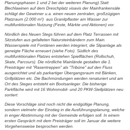
Planungsphasen 1 und 2 bei der weiteren Planung).Statt
Blechlawinen auf dem Dreschplatz visavis der Mainfrankensäle
schlägt der Gewinner u.a. einen neuen zentralen, großzügigen
Platzraum (2.000 m²) aus Granitpflaster am Wasser zur
multifunktionalen Nutzung (Feste, Märkte und Aktionen) vor.
Nördlich des Neuen Stegs führen auf dem Platz Terrassen mit
Sitzstufen aus gefalteten Natursteinbändern zum Main.
Wasserspiele mit Fontänen werden integriert, die Slipanlage als
geneigte Fläche erneuert (siehe Foto). Südlich des
multifunktionalen Platzes entstehen Spielflächen (Rollschuh,
Skate, Parcours). Die nördliche Mainlände gestalten die 1.
Preisträger mit "Rasentreppen" als "Tribüne" auf den Fluss
ausgerichtet und als parkartiger Übergangsraum mit Bänken,
Grillplätzen etc. Die Bachmündungen werden renaturiert und am
Ort des Steges entsteht ein Bootsanleger. Die bisherige
Parkfläche wird mit 16 Wohnmobil- und 20 PKW-Stellplätzen neu
sortiert.
Diese Vorschläge sind noch nicht die endgültige Planung,
sondern vielmehr der Einstieg in die Ausführungsplanung, welche
in enger Abstimmung mit der Gemeinde erfolgen soll. In einem
ersten Gespräch mit dem Preisträger soll im Januar die weitere
Vorgehensweise besprochen werden.