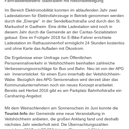
Fahrradwettbewerb Stadtradeln mit Rekordbeteiligung.
Im Bereich Elektromobilität konnten im ablaufenden Jahr zwei
Ladestationen für Elektrofahrzeuge in Betrieb genommen werden
durch die „Energie“ in der Sendelbachstraße und durch den St.
Markushof in Gadheim. Eine dritte Ladestation wird noch in
diesem Jahr durch die Gemeinde an der Caritas-Sozialstation
gebaut. Eine im Frühjahr 2018 für E-Bike-Fahrer errichtete
Ladestation im Rathausinnenhof ermöglicht 24 Stunden kostenlos
und ohne Karte das Aufladen mit Ökostrom.
Die Ergebnisse einer Umfrage zum Öffentlichen
Personennahverkehr in Veitshöchheim beinhalten zahlreiche
Verbesserungsvorschläge für Bus und Bahn. Neu ist von der APG
ein Innerortsticket für einen Euro innerhalb der Veitshöchheim-
Wabe. Bezüglich des APG-Seniorenabos wird derzeit über das
Kommunalunternehmen noch ein neues Konzept erarbeitet.
Bereits seit Herbst 2016 gibt es am Parkplatz Bahnhofstraße ein
Carsharing-Angebot.
Mit dem Weinschlendern am Sonnenschein im Juni konnte die
Tourist-Info
der Gemeinde eine neue Veranstaltung in
Veitshöchheim anbieten, die großen Anklang fand und deshalb
nächstes Jahr wiederholt wird. Die Übernachtungszahlen