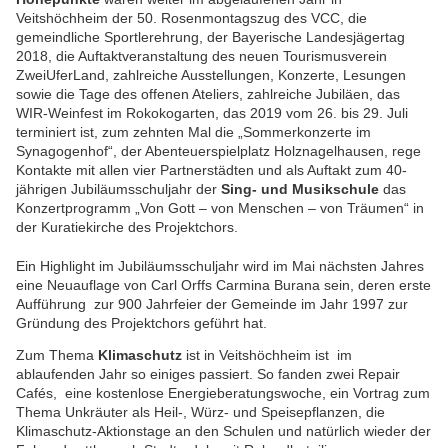
Veitshöchheim der 50. Rosenmontagszug des VCC, die
gemeindliche Sportlerehrung,
der Bayerische Landesjägertag
2018, die Auftaktveranstaltung des neuen Tourismusverein
ZweiUferLand, zahlreiche Ausstellungen, Konzerte, Lesungen
sowie die Tage des offenen Ateliers, zahlreiche Jubiläen, das
WIR-Weinfest im Rokokogarten, das 2019 vom 26. bis 29. Juli
terminiert ist, zum zehnten Mal die „Sommerkonzerte im
Synagogenhof“, der Abenteuerspielplatz Holznagelhausen, rege
Kontakte mit allen vier Partnerstädten und als Auftakt zum 40-
jährigen Jubiläumsschuljahr der
Sing- und Musikschule
das
Konzertprogramm „Von Gott – von Menschen – von Träumen“ in
der Kuratiekirche des Projektchors.
Ein Highlight im Jubiläumsschuljahr wird im Mai nächsten Jahres
eine Neuauflage von Carl Orffs Carmina Burana sein, deren erste
Aufführung zur 900 Jahrfeier der Gemeinde im Jahr 1997 zur
Gründung des Projektchors geführt hat.
Zum Thema
Klimaschutz
ist in Veitshöchheim ist im
ablaufenden Jahr so einiges passiert. So fanden
zwei Repair
Cafés, eine kostenlose Energieberatungswoche, ein Vortrag zum
Thema Unkräuter als Heil-, Würz- und Speisepflanzen, die
Klimaschutz-Aktionstage an den Schulen und natürlich wieder der