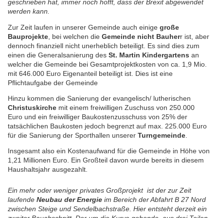
geschrieben hat, immer noch hofft, dass der Brexit abgewendet
werden kann.
Zur Zeit laufen in unserer Gemeinde auch einige
große
Bauprojekte
, bei welchen die
Gemeinde nicht Bauher
r ist, aber
dennoch finanziell nicht unerheblich beteiligt. Es sind dies zum
einen die Generalsanierung des
St. Martin Kindergartens
an
welcher die Gemeinde bei Gesamtprojektkosten von ca. 1,9 Mio.
mit 646.000 Euro Eigenanteil beteiligt ist. Dies ist eine
Pflichtaufgabe der Gemeinde
Hinzu kommen die Sanierung der evangelisch/ lutherischen
Christuskirche
mit einem freiwilligen Zuschuss von 250.000
Euro und ein freiwilliger Baukostenzusschuss von 25% der
tatsächlichen Baukosten jedoch begrenzt auf max. 225.000 Euro
für die Sanierung der Sporthallen unserer
Turngemeinde
.
Insgesamt also ein Kostenaufwand für die Gemeinde in Höhe von
1,21 Millionen Euro. Ein Großteil davon wurde bereits in diesem
Haushaltsjahr ausgezahlt.
Ein mehr oder weniger privates Großprojekt ist der zur Zeit
laufende
Neubau der Energie
im Bereich der Abfahrt B 27 Nord
zwischen Steige und Sendelbachstraße. Hier entsteht derzeit ein
zweiter Bauabschnitt. Der um die Kurve gehende, aus drei Teilen