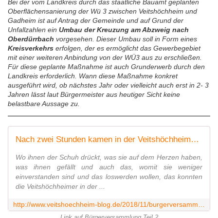
Bei der vom Landkreis durch das staatliche Bauamt geplanten
Oberflächensanierung der Wü 3 zwischen Veitshöchheim und
Gadheim ist auf Antrag der Gemeinde und auf Grund der
Unfallzahlen ein
Umbau der Kreuzung am Abzweig nach
Oberdürrbach
vorgesehen. Dieser Umbau soll in Form eines
Kreisverkehrs
erfolgen, der es ermöglicht das Gewerbegebiet
mit einer weiteren Anbindung von der WÜ3 aus zu erschließen.
Für diese geplante Maßnahme ist auch Grunderwerb durch den
Landkreis erforderlich. Wann diese Maßnahme konkret
ausgeführt wird, ob nächstes Jahr oder vielleicht auch erst in 2- 3
Jahren lässt laut Bürgermeister aus heutiger Sicht keine
belastbare Aussage zu.
Nach zwei Stunden kamen in der Veitshöchheimer Bürgerversammlung die Bürger zu Wort - Hauptthema: Verkehr - Veitshöchheim News
Wo ihnen der Schuh drückt, was sie auf dem Herzen haben,
was ihnen gefällt und auch das, womit sie weniger
einverstanden sind und das loswerden wollen, das konnten
die Veitshöchheimer in der ...
http://www.veitshoechheim-blog.de/2018/11/burgerversammlung-2018-dieses-mal-viele-schriftliche-und-mundliche-meldungen-der-burger.html
Link auf Bürgerversammlung Teil 2