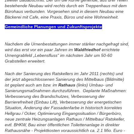
bestehende Neubau wird rechts durch ein Treppenhaus mit dem
Bürohaus verbunden. Vorgesehen sind in diesem Neubau eine
Bäckerei mit Cafe, eine Praxis, Büros und eine Wohneinheit.
Gemeindliche
Planungen und Zukunftsprojekte
Nachdem die Urnenbestattungen immer stärker nachgefragt sind,
wird das erst vor ein paar Jahren im
Waldfriedhof
errichtete
Urnengrabfeld „Lebensfluss“ im nächsten Jahr um 50-60
Grabstellen erweitert.
Nach der Sanierung des Ratskellers im Jahr 2011 (rechts) und
der jetzt abgeschlossenen Sanierung des Mittelbaus (Bildmitte)
ist geplant auch am bzw. im
Rathaus
(links) Umbau- und
Sanierungsmaßnahmen durchzuführen.
Geplante Maßnahmen:
Verbesserung des Brandschutzes,
Verbesserung der
Barrierefreiheit (Einbau Lift),
Verbesserung der energetischen
Situation,
Änderung der Fassadenfarbe in historisch korrektes
Hellgrau / Ocker,
Optimierung Eingangssituation / Bürgerbüro,
neue zentrale Heizungsanlagen Rathaus / Mittelbau/ Ratskeller,
evtl. BHKW,
Bau einer öffentlichen Toilettenanlage in direkter
Rathausnähe -
Projektkosten voraussichtlich ca. 2.1 Mio. Euro -