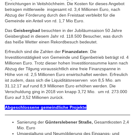
Einrichtungen in Veitshöchheim. Die Kosten für dieses Angebot
betragen mittlerweile insgesamt rd. 3,4 Millionen Euro, nach
Abzug der Förderung durch den Freistaat verbleibt für die
Gemeinde ein Anteil von rd. 1,7 Mio Euro.
Das
Geisbergbad
besuchten in der Jubiläumsaison 50 Jahre
Geisbergbad in diesem Jahr rd. 118.500 Besucher, was durch
das heiße Wetter einen Rekordbesuch bedeutet.
Erfreulich sind die Zahlen der
Finanzdaten
: Die
Investitionstätigkeit von Gemeinde und Eigenbetrieb beträgt rd. 4
Millionen Euro. Trotz dieser hohen Investitionssumme kann nach
Abzug der Tilgung voraussichtlich eine freie Finanzspanne in
Höhe von rd. 2,5 Millionen Euro erwirtschaftet werden.
Erfreulich
ist zudem, dass sich die Liquiditätsreserven von 8,5 Mio. am
31.12.17 auf rund 8,9 Millionen Euro erhöhen werden.
Die
Verschuldung ging in 2018 von knapp 3,72 Mio. um rd. 273.000
Euro auf 3,52 Millionen zurück.
Abgeschlossene gemeindliche Projekte
S
anierung der
Günterslebener Straße,
Gesamtkosten 2,4
Mio. Euro
Umgestaltung und Neumöblierung des Eingangs- und