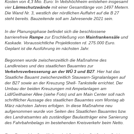
Kosten von 4,3 Mio. Euro: In Veitshöchheim entstehen insgesamt
vier
Lärmschutzwände
mit einer Gesamtlänge von 1497 Metern.
Die Wand Nr. 3, westlich der nördlichen Auffahrt auf die B 27
steht bereits.
Bauzeitende soll am Jahresende 2021 sein.
In der Planungsphase befindet sich die beschlossene
barrierefreie
Rampe
zur Erschließung von
Mainfrankensäle
und
Kaskade. Voraussichtliche Projektkosten rd. 275.000 Euro.
Geplant ist die Ausführung im nächsten Jahr.
Begonnen wurde zwischenzeitlich die Maßnahme des
Landkreises und des staatlichen Bauamtes zur
Verkehrsverbesserung an der WÜ 3 und B27
. Hier hat das
Staatliche Bauamt zwischenzeitlich Stauwarn-Signalanlagen auf
der B27 sowie an der Kreuzung Shell- Tankstelle errichtet. Der
Umbau der beiden Kreuzungen mit Ampelanlagen am
Lidl/Geithainer Allee (siehe Foto) und am Main Center soll nach
schriftlicher Aussage des staatlichen Bauamtes vom Montag ab
März nächsten Jahres erfolgen.
In diese Maßnahme neu
aufgenommen wurde von Seiten des Staatlichen Bauamtes bzw.
des Landratsamtes als zuständiger Baulastträger eine Sanierung
des Fahrbahnbelags im bestehenden Kreisverkehr beim Netto.