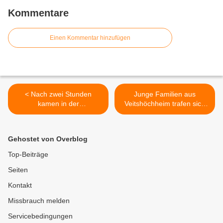
Kommentare
Einen Kommentar hinzufügen
< Nach zwei Stunden
Junge Familien aus
kamen in der
Veitshöchheim trafen sich
Veitshöchheimer
zur Tauferinnerung >
Bürgerversammlung die
Bürger zu Wort -
Gehostet von Overblog
Hauptthema: Verkehr
Top-Beiträge
Seiten
Kontakt
Missbrauch melden
Servicebedingungen