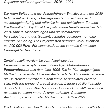
Geplanter Ausführungszeitraum: 2019 – 2021
Die roten Beläge und die dazugehörigen Entwässerung der 1989
fertiggestellten
Freisportanlage
des Schulzentrums sind
sanierungsbedürftig und teilweise in sehr schlechtem Zustand.
Die Kampfbahn Typ C mit Hartplatz wurde bereits einmal im Jahr
2004 saniert. Rissebildungen und die fortlaufende
Verschlechterung des Gesamtzustandes bedingen nun eine
erneute Sanierung. Die Projektkosten betragen voraussichtlich
ca. 200.000 Euro. Für diese Maßnahme kann die Gemeinde
Fördergelder beantragen.
Zurückgestellt wurden bis zum Abschluss des
Feuerwehrbedarfsplans die notwendigen Maßnahmen am
Feuerwehrhaus
aus dem Jahr 1995. Die im Plan aufgezeigten
Maßnahme, in erster Linie der Austausch der Abgasanlage, sowie
die Holzfenster, welche in einem teilweise desolaten Zustand
sind, müssen dringend ersetzt werden. Zudem soll die Fassade,
die auch durch den Abrieb von der Bahnbrücke in Mitleidenschaft
gezogen ist, einen neuen Anstrich erhalten. Geplanter
Ausführungszeitraum aller Maßnahmen: 2019 – 2021
Die kalkulierten Kosten für den
Mainsteg-Neubau
samt Rückbau