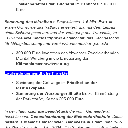
Thekenbereiches der
Bücherei
im Bahnhof für 16.000
Euro
Sanierung des Mittelbaus
, Projektkosten 1,6 Mio. Euro: im
ersten OG wurde das Rathaus erweitert, u.a. mit dem Einbau
eines Sicherungsservers und der Verlegung des Trausaals,
i
m
EG wurde eine Kinderarztpraxis eingerichtet, das Dachgeschoß
für Mittagsbetreuung und Vereinsräume nutzbar gemacht.
300.000 Euro Investition des Abwasser-Zweckverbandes
Maintal Würzburg in die Erneuerung der
Klärschlammentwässerung
Laufende gemeindliche Projekte
Sanierung der Gehwege im
Friedhof an der
Martinskapelle
Sanierung der Würzburger Straße
bis zur Einmündung
der Parkstraße, Kosten 205.000 Euro
In der Planungsphase befindet sich die vom Gemeinderat
beschlossene
Generalsanierung der Eichendorffschule
. Diese
besteht aus vier Bauabschnitten. Der älteste aus dem Jahr 1965
der jüngste aus dem Jahr 2004. Die Sanierung ist in Abschnitten