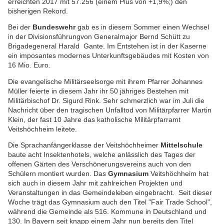
erreichten 2017 mit 57.256 (einem Plus von +1,9%;) den
bisherigen Rekord.
Bei der
Bundeswehr
gab es in diesem Sommer einen Wechsel
in der Divisionsführungvon Generalmajor Bernd Schütt zu
Brigadegeneral Harald Gante. Im Entstehen ist in der Kaserne
ein imposantes modernes Unterkunftsgebäudes mit Kosten von
16 Mio. Euro.
Die evangelische Militärseelsorge mit ihrem Pfarrer Johannes
Müller feierte in diesem Jahr ihr 50 jähriges Bestehen mit
Militärbischof Dr. Sigurd Rink. Sehr schmerzlich war im Juli die
Nachricht über den tragischen Unfalltod von Militärpfarrer Martin
Klein, der fast 10 Jahre das katholische Militärpfarramt
Veitshöchheim leitete.
Die Sprachanfängerklasse der Veitshöchheimer
Mittelschule
baute acht Insektenhotels, welche anlässlich des Tages der
offenen Gärten des Verschönerungsvereins auch von den
Schülern montiert wurden. Das
Gymnasium
Veitshöchheim hat
sich auch in diesem Jahr mit zahlreichen Projekten und
Veranstaltungen in das Gemeindeleben eingebracht. Seit dieser
Woche trägt das Gymnasium auch den Titel "Fair Trade School",
während die Gemeinde als 516. Kommune in Deutschland und
130. In Bayern seit knapp einem Jahr nun bereits den Titel