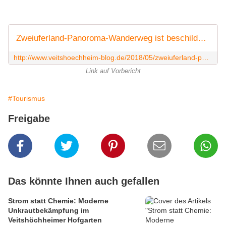
Zweiuferland-Panoroma-Wanderweg ist beschildert - Feierliche Eröffnung mit Sternmarsch am 6. Mai nach Retzbach - Veitshöchheim News
http://www.veitshoechheim-blog.de/2018/05/zweiuferland-panoroma-wanderweg-ist-beschildert-feierliche-eroffnung-mit-sternmarsch-am-6-mai-nach-retzbach.html
Link auf Vorbericht
#Tourismus
Freigabe
Das könnte Ihnen auch gefallen
Strom statt Chemie: Moderne
Unkrautbekämpfung im
Veitshöchheimer Hofgarten