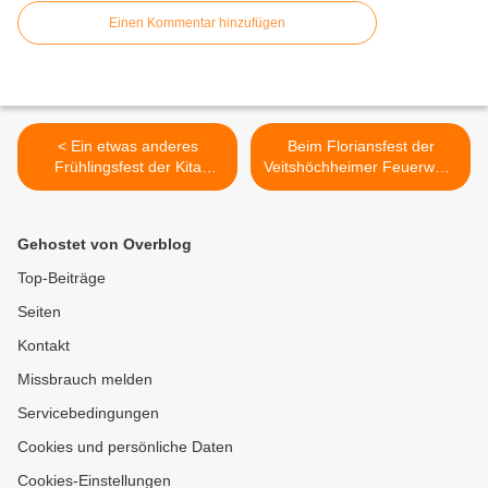
Einen Kommentar hinzufügen
< Ein etwas anderes
Beim Floriansfest der
Frühlingsfest der Kita
Veitshöchheimer Feuerwehr
Menschenkinder: Spiel und
Karl Goll und Heinz Götz als
Spaß rund um das
Ehrenmitglieder
Naturfreundehaus
ausgezeichnet >
Gehostet von Overblog
Top-Beiträge
Seiten
Kontakt
Missbrauch melden
Servicebedingungen
Cookies und persönliche Daten
Cookies-Einstellungen