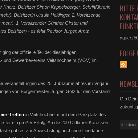
BITTE 
 Knorz, Beisitzer Simon Kappelsberger, Schriftführerin
KONTA
mehr), Beisitzerin Ursula Heidinger, 2. Vorsitzende
 mehr), 1. Vorsitzender Günther Girster und
FUNKTI
es Beisitzer) - es fehlt Revisor Jürgen Arntz
dguerz5
FOLGE
ing der offizielle Teil der diesjährigen
s- und Gewerbevereins Veitshöchheim (VGV) im
NEWSL
 die Veranstaltungen des 25. Jubiläumsjahres im Vorjahr
llungen von Bürgermeister Jürgen Götz für den Vorstand
Gib Dein
zukünftig
mer-Treffen
in Veitshöchheim auf dem Parkplatz des
ster ein großer Erfolg, An die 200 Oldtimer-Karossen
E-
Gäste gab es zur Abwechslung auch eine Linedance-
Mail