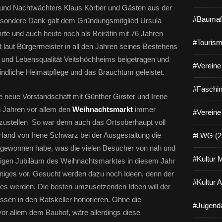
ag- und Nachtwächters Klaus Körber und Gästen aus der
#Baumaß
besondere Dank galt dem Gründungsmitglied Ursula
hrte und auch heute noch als Beirätin mit 76 Jahren
#Tourism
laut Bürgermeister in all den Jahren seines Bestehens
 und Lebensqualität Veitshöchheims beigetragen und
#Vereine 
eindliche Heimatpflege und das Brauchtum geleistet.
#Faschin
e neue Vorstandschaft mit Günther Girster und Irene
n Jahren vor allem den
Weihnachtsmarkt
immer
#Vereine
fzustellen So war denn auch das Ortsoberhaupt voll
Hand von Irene Schwarz bei der Ausgestaltung die
#LWG (2
ät gewonnen habe, was die vielen Besucher von nah und
#Kultur 
rigen Jubiläum des Weihnachtsmarktes in diesem Jahr
niges vor. Gesucht werden dazu noch Ideen, denn der
#Kultur 
es werden. Die besten umzusetzenden Ideen will der
ssen in den Ratskeller honorieren. Ohne die
#Jugenda
or allem dem Bauhof, wäre allerdings diese