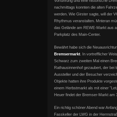
Vorführung und eine historische Dreho
nachmittags konnten die alten Fahrz
werden. Wie Girster sagte, will der 
Rhythmus veranstalten. Mnteran müs
das Gelände am REWE-Markt aus all
Parkplatz des Main-Center.
Bewährt habe sich die Neuausrichtun
Bremsermarkt
. In vortrefflicher Wei
Schwarz zum zweiten Mal einen Brems
Rathausinnenhof gezaubert, der bei
Aussteller und der Besucher verzeich
Objekte hatten ihre Produkte vorgest
einem Herbstmarkt als mit einer "Le
Heuer findet der Bremser-Markt am 3
Ein richtig schöner Abend war Anfan
Fasskeller der LWG in der Herrnstr