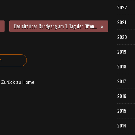
2022
2021
Bericht über Rundgang am 1. Tag der Offenen Ateliers in Veitshöchheim - Auch noch am Sonntag, 6.5. offenbaren 13 Künstler/innen ihr Können
2020
2019
n
2018
2017
Zurück zu Home
2016
2015
2014