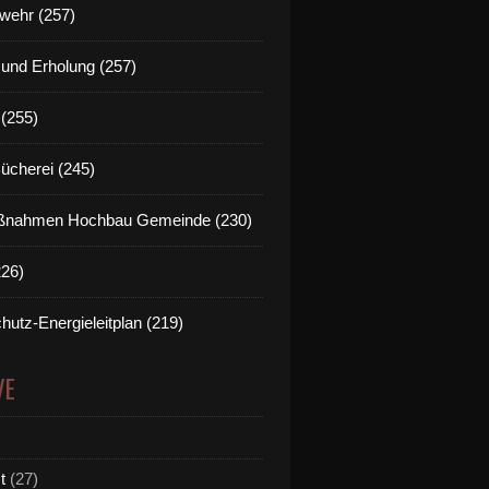
wehr (257)
t und Erholung (257)
(255)
Bücherei (245)
nahmen Hochbau Gemeinde (230)
226)
hutz-Energieleitplan (219)
VE
t
(27)