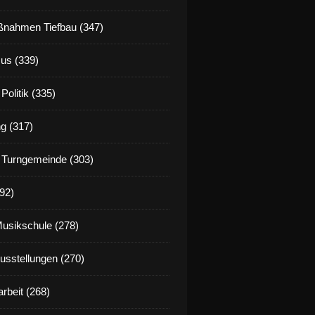
nahmen Tiefbau (347)
us (339)
Politik (335)
g (317)
 Turngemeinde (303)
92)
Musikschule (278)
Ausstellungen (270)
rbeit (268)