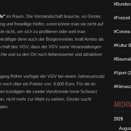
#Bundes
fe"
im Raum. Die Vorstandschaft brauche, so Girster,
#Freizei
ng und freiwillige Helfer, sonst könne man sie nicht auf
e nicht, um sich zu profilieren oder weil man
#Corona 
ekräftigte denn auch der Bürgermeister, kraft Amtes als
#Kultur 
ndschaft des VGV, dass der VGV seine Veranstaltungen
chte und so den Ort noch liebenswerter und attraktiver
#Baumaß
#Sport (
fgang Röhm verfügte der VGV bei einem Jahresumsatz
noch über ein Polster von 6.600 Euro. Für die im
#Klimasc
n kündigten die zweite Vorsitzende Irene Schwarz
 an, nicht mehr zur Wahl zu stehen. Girster sucht
ARCHI
aten.
2026
Augus