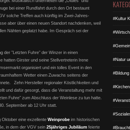
rgel. Musikalisch unterhielten die „Oldies“ und
KATEG
euge bei einer Rundfahrt durch den Ort bestaunt
VGV solche Treffen auch künftig im Zwei-Jahres-
#Kultur 
se aber über einen neuen Standort nachdenken, weil
en Nähten geplatzt habe. Im Gespräch sei der
#Wirtsch
#Gemein
g der "Letzten Fuhre" der Winzer in einen
#Natur u
se hatten Girster und seine Stellvertreterin Irene
ermarkt organisiert und ein tolles Event in den
#Bildun
 traumhaftem Wetter einen Zuwachs seitens der
nete. Zehn Hersteller regionaler Köstlichkeiten und
#Kirchen
ellt und dafür gesorgt, dass die Veranstaltung mehr mit
tzten Fuhre" zum Abschluss der Weinlese zu tun hatte.
#Veranst
0. September ab 12 Uhr statt.
#Soziale
g Oktober eine exzellente
Weinprobe
im historischen
aße, in dem der VGV sein
25jähriges Jubiläum
feierte
#Braucht