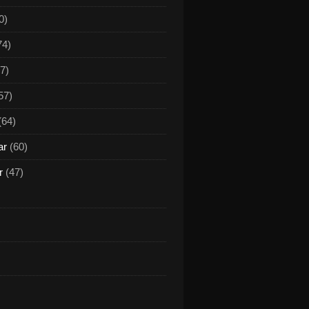
0)
74)
7)
57)
(64)
ar
(60)
r
(47)