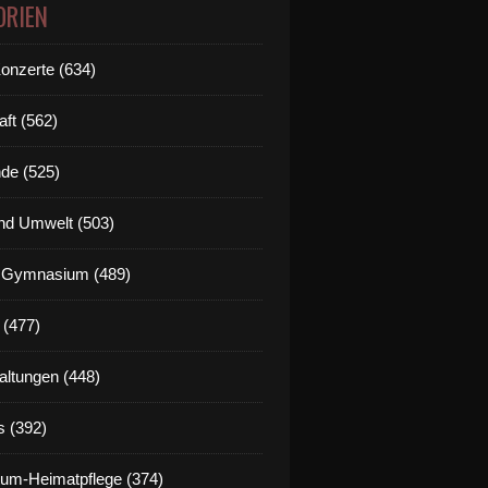
ORIEN
Konzerte (634)
aft (562)
de (525)
nd Umwelt (503)
g Gymnasium (489)
 (477)
altungen (448)
s (392)
um-Heimatpflege (374)