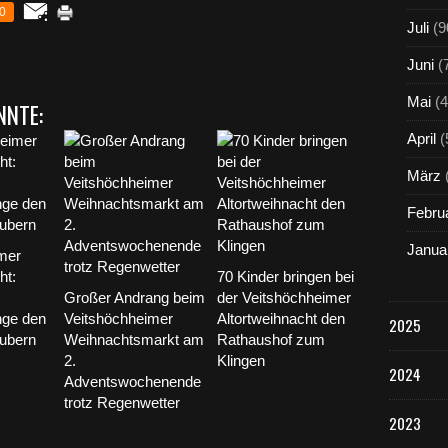
0
Juli
(9
Juni
(
Mai
(4
NNTE:
April
(
März
Febru
Janua
mer
ht:
70 Kinder bringen bei
Großer Andrang beim
der Veitshöchheimer
nge den
Veitshöchheimer
Altortweihnacht den
2025
ubern
Weihnachtsmarkt am
Rathaushof zum
2.
Klingen
2024
Adventswochenende
trotz Regenwetter
2023