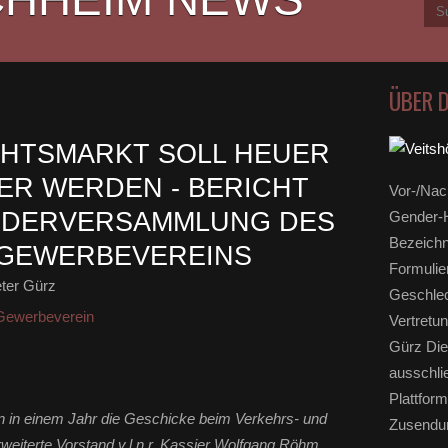
ÜBER 
CHTSMARKT SOLL HEUER
ER WERDEN - BERICHT
Vor-/Nac
IEDERVERSAMMLUNG DES
Gender-H
Bezeichn
 GEWERBEVEREINS
Formulie
ter Gürz
Geschlec
 Gewerbeverein
Vertretun
Gürz Die
ausschli
Plattform
 in einem Jahr die Geschicke beim Verkehrs- und
Zusendun
eiterte Vorstand v.l.n.r. Kassier Wolfgang Röhm,