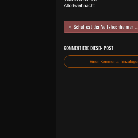
Altortweihnacht
Schulfest der Veitshöchheimer Mittelschule bot Musik, Tanz, Theater und Aktivitäten rund ums Schulhaus
KOMMENTIERE DIESEN POST
Einen Kommentar hinzufüge