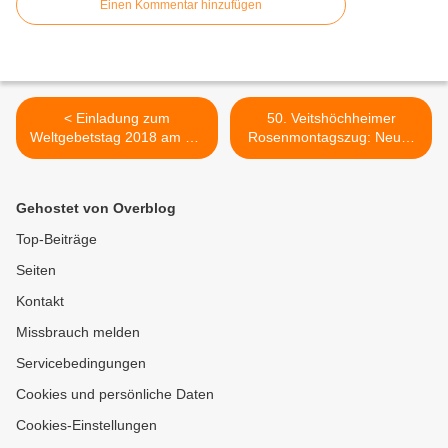
Einen Kommentar hinzufügen
< Einladung zum
50. Veitshöchheimer
Weltgebetstag 2018 am 02.
Rosenmontagszug: Neuer
März um 19.00 Uhr in der
Teilnehmer-Rekord -
Kuratie‐Kirche Hlst.
Zeitverzögerungen durch
Dreifaltigkeit in
Schneefall und eingekeiltem
Gehostet von Overblog
Veitshöchheim
Motivwagen >
Top-Beiträge
Seiten
Kontakt
Missbrauch melden
Servicebedingungen
Cookies und persönliche Daten
Cookies-Einstellungen