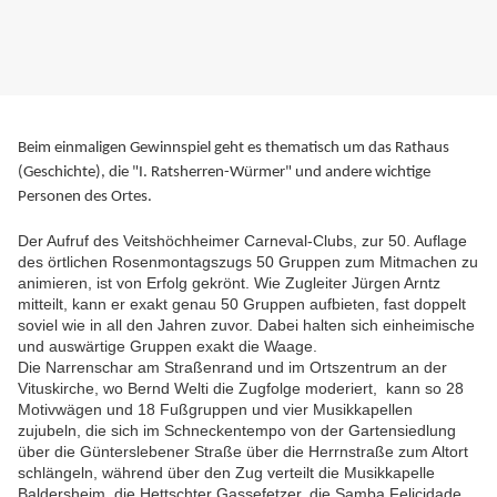
Beim einmaligen Gewinnspiel geht es thematisch um das Rathaus
(Geschichte), die "I. Ratsherren-Würmer" und andere wichtige
Personen des Ortes.
Der Aufruf des Veitshöchheimer Carneval-Clubs, zur 50. Auflage
des örtlichen Rosenmontagszugs 50 Gruppen zum Mitmachen zu
animieren, ist von Erfolg gekrönt. Wie Zugleiter Jürgen Arntz
mitteilt, kann er exakt genau 50 Gruppen aufbieten, fast doppelt
soviel wie in all den Jahren zuvor. Dabei halten sich einheimische
und auswärtige Gruppen exakt die Waage.
Die Narrenschar am Straßenrand und im Ortszentrum an der
Vituskirche, wo Bernd Welti die Zugfolge moderiert, kann so 28
Motivwägen und 18 Fußgruppen und vier Musikkapellen
zujubeln, die sich im Schneckentempo von der Gartensiedlung
über die Günterslebener Straße über die Herrnstraße zum Altort
schlängeln, während über den Zug verteilt die Musikkapelle
Baldersheim, die Hettschter Gassefetzer, die Samba Felicidade,