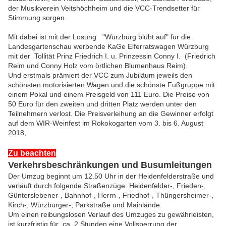
der Musikverein Veitshöchheim und die VCC-Trendsetter für
Stimmung sorgen.
Mit dabei ist mit der Losung
"Würzburg blüht auf"
für die
Landesgartenschau werbende KaGe Elferratswagen Würzburg
mit der Tollität Prinz Friedrich I. u. Prinzessin Conny I. (Friedrich
Reim und Conny Holz vom örtlichen Blumenhaus Reim).
Und erstmals prämiert der VCC zum Jubiläum jeweils den
schönsten motorisierten Wagen und die schönste Fußgruppe mit
einem Pokal und einem Preisgeld von 111 Euro. Die Preise von
50 Euro für den zweiten und dritten Platz werden unter den
Teilnehmern verlost. Die Preisverleihung an die Gewinner erfolgt
auf dem WIR-Weinfest im Rokokogarten vom 3. bis 6. August
2018,
Zu beachten
Verkehrsbeschränkungen und Busumleitungen
Der Umzug beginnt um 12.50 Uhr in der Heidenfelderstraße und
verläuft durch folgende Straßenzüge: Heidenfelder-, Frieden-,
Günterslebener-, Bahnhof-, Herrn-, Friedhof-, Thüngersheimer-,
Kirch-, Würzburger-, Parkstraße und Mainlände.
Um einen reibungslosen Verlauf des Umzuges zu gewährleisten,
ist kurzfristig für ca. 2 Stunden eine Vollsperrung der