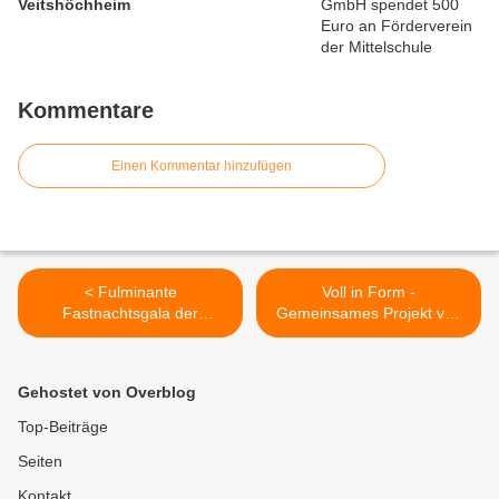
Veitshöchheim
Kommentare
Einen Kommentar hinzufügen
< Fulminante
Voll in Form -
Fastnachtsgala der
Gemeinsames Projekt von
Tanzsportgarde
Grund- und Mittelschule
Veitshöchheim gab einen
Veitshöchheim für einen
Vorgeschmack auf die
gesunden Lebenswandel >
Gehostet von Overblog
"Fastnacht in Franken"
Top-Beiträge
Seiten
Kontakt