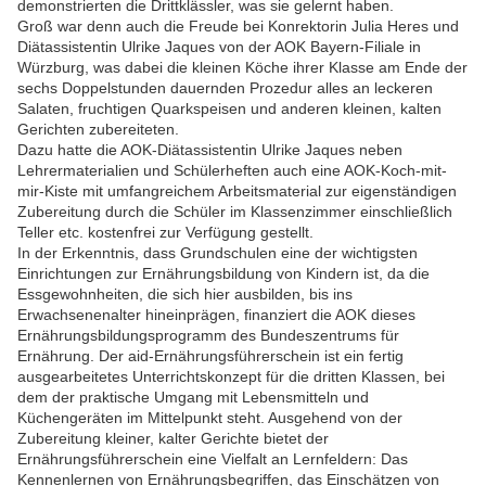
demonstrierten die Drittklässler, was sie gelernt haben.
Groß war denn auch die Freude bei Konrektorin Julia Heres und
Diätassistentin Ulrike Jaques von der AOK Bayern-Filiale in
Würzburg, was dabei die kleinen Köche ihrer Klasse am Ende der
sechs Doppelstunden dauernden Prozedur alles an leckeren
Salaten, fruchtigen Quarkspeisen und anderen kleinen, kalten
Gerichten zubereiteten.
Dazu hatte die AOK-Diätassistentin Ulrike Jaques neben
Lehrermaterialien und Schülerheften auch eine AOK-Koch-mit-
mir-Kiste mit umfangreichem Arbeitsmaterial zur eigenständigen
Zubereitung durch die Schüler im Klassenzimmer einschließlich
Teller etc. kostenfrei zur Verfügung gestellt.
In der Erkenntnis, dass Grundschulen eine der wichtigsten
Einrichtungen zur Ernährungsbildung von Kindern ist, da die
Essgewohnheiten, die sich hier ausbilden, bis ins
Erwachsenenalter hineinprägen, finanziert die AOK dieses
Ernährungsbildungsprogramm des Bundeszentrums für
Ernährung. Der aid-Ernährungsführerschein ist ein fertig
ausgearbeitetes Unterrichtskonzept für die dritten Klassen, bei
dem der praktische Umgang mit Lebensmitteln und
Küchengeräten im Mittelpunkt steht. Ausgehend von der
Zubereitung kleiner, kalter Gerichte bietet der
Ernährungsführerschein eine Vielfalt an Lernfeldern: Das
Kennenlernen von Ernährungsbegriffen, das Einschätzen von