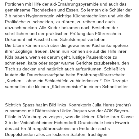
Portionen mit Hilfe der aid-Ernährungspyramide und auch das
gemeinsame Tischdecken und Essen. So lernten die Schüler der
3 b neben Hygieneregeln wichtige Küchentechniken und wie die
Profiköche zu schneiden, zu rühren, zu reiben und auch
abzuschmecken. Alle Kinder bekamen nach Bestehen der
schriftlichen und der praktischen Prüfung das Führerschein-
Dokument mit Passbild und Schulstempel verliehen.
Die Eltern können sich über die gewonnene Küchenkompetenz
ihrer Zöglinge freuen. Denn nun können sie auf die Hilfe ihrer
Kids bauen, wenn es darum geht, lustige Pausenbrote zu
schmieren, kalte oder sogar warme Gerichte zuzubereiten, den
Tisch zu decken und natürlich auch aufzuräumen. Schließlich
lautete die Dauerhausaufgabe beim Ernährungsführerschein:
„Kochen – ohne ein Schlachtfeld zu hinterlassen!“ Die Rezepte
sammelten die kleinen „Küchenmeister“ in einem Schnellhefter.
Sichtlich Spass hat im Bild links Konrektorin Julia Heres (rechts)
zusammen mit Diätassisten Ulrike Jaques von der AOK Bayern-
Filiale in Würzburg zu zeigen , was die kleinen Köche ihrer Klasse
3 b der Veitshöchheimer Eichendorff-Grundschule beim Erwerb
des aid-Ernährungsführerscheins am Ende der sechs
Doppelstunden alles an leckeren Salaten, fruchtigen