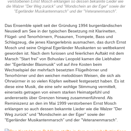
verstorbenen Ernst Mosch erklangen so dessen bekannte Lieder wie
die Walzer "Der Weg zurück" und "Mondschein an der Eger" sowie der
"Egerländer Musikantenmarsch" und der "Veteranenmarsch".
Das Ensemble spielt seit der Gründung 1994 burgenländischen
Neusiedl am See in der typischen Besetzung mit Klarinetten,
Flügel- und Tenorhörnern, Posaunen, Trompete, Bass und
Schlagzeug, die jenes Klangerlebnis ausmachen, das durch Ernst
Mosch und seine Original Egerländer Musikanten so weltbekannt
geworden ist. Nach dem furiosen und feierlichen Auftakt mit dem
Marsch "Start frei" von Bohuslav Leopold kamen die Liebhaber
der "Egerländer Blasmusik" voll auf ihre Kosten beim
Wechselspiel der mehrfach besetzten Flügelhörner und
Tenorhörner und den weichen melodiösen Weisen, die sich als
Ohrwürmer in so vielen Köpfen weltweit festgesetzt haben. Es ist
diese eine Musik, die eine sehr wohlige Stimmung vermittelt,
einerseits getragen von einem starken Heimatgefühl und
andererseits über Grenzen hinweg zusammenführend. Als
Reminiszenz an den im Mai 1999 verstorbenen Ernst Mosch
erklangen so auch dessen bekannte Lieder wie die Walzer "Der
Weg zurück" und "Mondschein an der Eger" sowie der
"Egerländer Musikantenmarsch" und der "Veteranenmarsch".