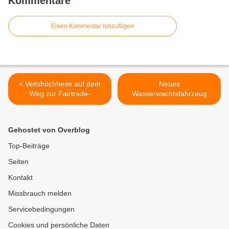
Kommentare
Einen Kommentar hinzufügen
< Veitshöchheim auf dem
Neues
Weg zur Fairtrade-
Wasserwachtsfahrzeug
Gemeinde - Info-
wurde beim Kirchgang der
Veranstaltung der Grünen
Vereine gesegnet >
mit Uwe Kekeritz
Gehostet von Overblog
Top-Beiträge
Seiten
Kontakt
Missbrauch melden
Servicebedingungen
Cookies und persönliche Daten