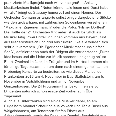
praktizierte Musikprojekt nach wie vor so großen Anklang in
Musikerkreisen findet. "Noten können alle lesen und Durst haben
wir alle" bringt es Stiassny humorvoll auf einen Nenner. Der
Orchester-Obmann arrangierte selbst einige dargebotene Stücke
wie den großartigen, mit zahlreichen Soloeinlagen versehenen
"Maxglaner Zigeunermarsch" oder die Polka "Pilsner Dorffest".
Die Hälfte der 24 Orchester-Mitglieder ist auch beruflich als
Musiker tätig. Zwei Drittel von ihnen kommen aus Bayern, fünf
aus Niederösterreich und drei aus Südtirol. Sie alle würden sich
sehr gut verstehen. „Die Egerländer Musik macht uns einfach
Spaß“, definiert denn auch der Dirigent die Antriebsfeder. „Purer
Idealismus und die Liebe zur Musik spornen uns genug an“ so
Ebert. Zweimal im Jahr, im Frühjahr und im Herbst kommen sie
für einige Tage zusammen um dann nach einem gemeinsamen
Probentag Konzerte zu bestreiten, so wie dieses Mal bei der
Frankentour 2016 am 4. November in Bad Staffelstein, am 5.
November in Veitshöchheim und am 6. November in
Gunzenhausen. Die 24 Programm-Titel bekommen sie vom
Dirigenten natürlich schon einige Zeit vorher zum Üben
zugesandt.
Auch aus Unterfranken sind einige Musiker dabei, so am
Flügelhorn Manuel Scheuring aus Volkach und Tanja Dusel aus
Waigolshausen, am Tenorhorn Stefan Pfister aus
Schnackenwerth, sowie der Posaunist Dominik Berchthold aus