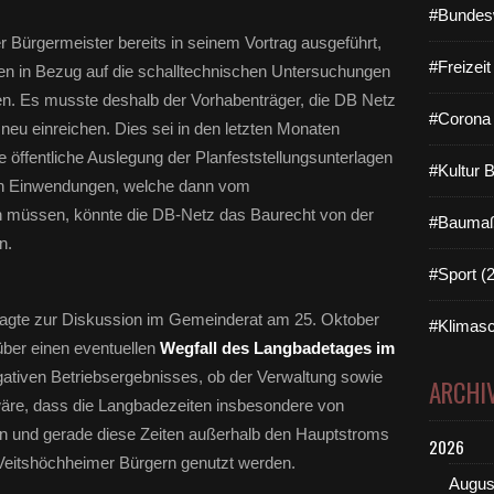
#Bundes
 Bürgermeister bereits in seinem Vortrag ausgeführt,
#Freizei
en in Bezug auf die schalltechnischen Untersuchungen
en. Es musste deshalb der Vorhabenträger, die DB Netz
#Corona 
 neu einreichen. Dies sei in den letzten Monaten
e öffentliche Auslegung der Planfeststellungsunterlagen
#Kultur 
ach Einwendungen, welche dann vom
 müssen, könnte die DB-Netz das Baurecht von der
#Baumaß
n.
#Sport (
ragte zur Diskussion im Gemeinderat am 25. Oktober
#Klimasc
über einen eventuellen
Wegfall des Langbadetages im
ativen Betriebsergebnisses, ob der Verwaltung sowie
ARCHI
äre, dass die Langbadezeiten insbesondere von
 und gerade diese Zeiten außerhalb den Hauptstroms
2026
n Veitshöchheimer Bürgern genutzt werden.
Augus