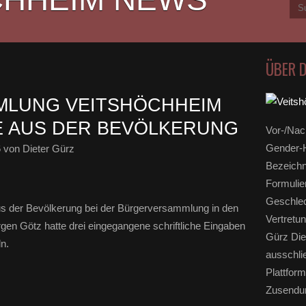
ÜBER 
LUNG VEITSHÖCHHEIM
HE AUS DER BEVÖLKERUNG
Vor-/Nac
Gender-H
6
von Dieter Gürz
Bezeichn
Formulie
Geschlec
s der Bevölkerung bei der Bürgerversammlung in den
Vertretun
gen Götz hatte drei eingegangene schriftliche Eingaben
Gürz Die
n.
ausschli
Plattform
Zusendun