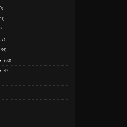
0)
74)
7)
57)
(64)
ar
(60)
r Rückgang der Besucherzahlen im Veitshöchheimer Fre
r
(47)