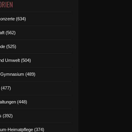
ORIEN
Konzerte (634)
aft (562)
de (525)
nd Umwelt (504)
g Gymnasium (489)
 (477)
altungen (448)
s (392)
um-Heimatpflege (374)