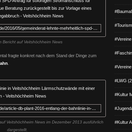
Gemeindera
#Baumaß
#Tourism
http://www.veitshoechheim-blog.de/2016/05/gemeinderat-lehnte-mehrheitlich-spd-antrag-fur-sofortigen-stromanschluss-fur-wohnmobile-am-mainsteg-ab-neue-beratung-zuruckgestellt
#Vereine 
n Bericht auf Veitshöchheim News
#Faschin
ntal fragte konkret nach dem Stand der Dinge zum
Bahn
.
#Vereine
#LWG (2
DB plant 2
#Kultur 
http://www.veitshoechheim-blog.de/article-db-plant-2016-entlang-der-bahnlinie-in-veitshochheim-larmschutzwande-mit-einer-lange-von-1-520-meter-121432253.html
#Jugenda
#Kultur 
 auf Veitshöchheim News im Dezember 2013 ausführlich
dargestellt.