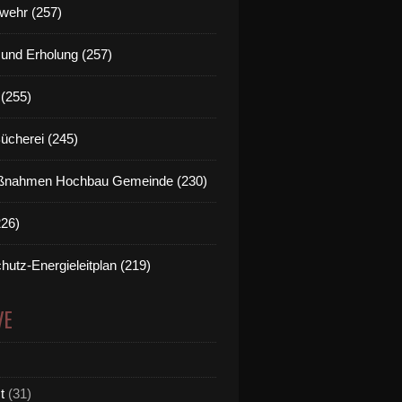
wehr (257)
t und Erholung (257)
(255)
Bücherei (245)
nahmen Hochbau Gemeinde (230)
226)
hutz-Energieleitplan (219)
VE
t
(31)