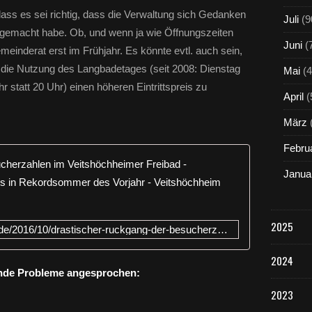
ass es sei richtig, dass die Verwaltung sich Gedanken
Juli
(9
ts gemacht habe. Ob, und wenn ja wie Öffnungszeiten
Juni
(
einderat erst im Frühjahr. Es könnte evtl. auch sein,
 die Nutzung des Langbadetages (seit 2008: Dienstag
Mai
(4
r statt 20 Uhr) einen höheren Eintrittspreis zu
April
(
März
Febru
Drastische
Janua
2025
http://www.veitshoechheim-blog.de/2016/10/drastischer-ruckgang-der-besucherzahlen-im-veitshochheimer-freibad-jahresergebnis-dennoch-besser-als-rekordsommer-im-vorjahr.html
2024
nde Probleme angesprochen:
2023