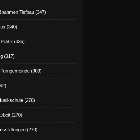
t lehnte mehrheitlich SPD-Antrag für sofortigen Strom
nahmen Tiefbau (347)
us (340)
Politik (335)
g (317)
 Turngemeinde (303)
92)
016 entlang der Bahnlinie in Veitshöchheim Lärmschutzw
Musikschule (278)
rbeit (270)
Ausstellungen (270)