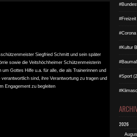
#Bundes
#Freizei
#Corona 
#Kultur 
#Baumaß
#Sport (
#Klimasc
ARCHI
2026
Augus