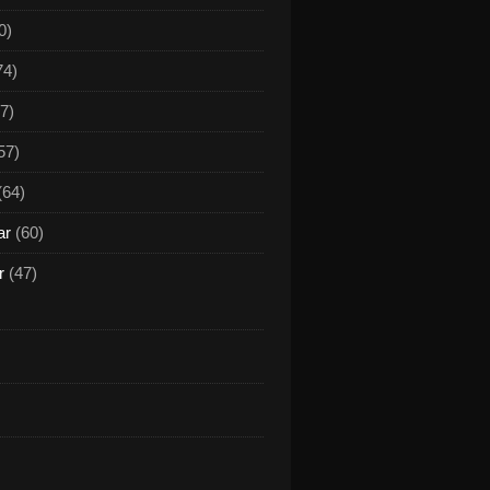
0)
74)
7)
57)
(64)
ar
(60)
r
(47)