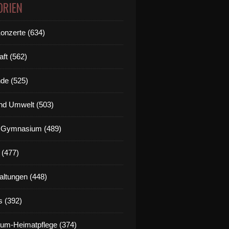
ORIEN
Konzerte (634)
aft (562)
de (525)
nd Umwelt (503)
g Gymnasium (489)
 (477)
altungen (448)
s (392)
um-Heimatpflege (374)