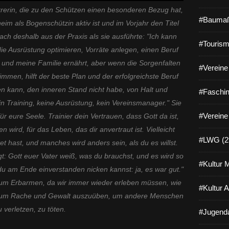
arrerin, die zu den Schützen einen besonderen Bezug hat,
#Baumaß
eim als Bogenschützin aktiv ist und im Vorjahr den Titel
ach deshalb aus der Praxis als sie ausführte: "Ich kann
#Tourism
die Ausrüstung optimieren, Vorräte anlegen, einen Beruf
 und meine Familie ernährt, aber wenn die Sorgenfalten
#Vereine 
men, hilft der beste Plan und der erfolgreichste Beruf
hen kann, den inneren Stand nicht habe, von Halt und
#Faschin
in Training, keine Ausrüstung, kein Vereinsmanager." Sie
#Vereine
ür eure Seele. Trainier dein Vertrauen, dass Gott da ist,
n wird, für das Leben, das dir anvertraut ist. Vielleicht
#LWG (2
t hast, und manches wird anders sein, als du es willst.
gt: Gott euer Vater weiß, was du brauchst, und es wird so
#Kultur 
du am Ende einverstanden nicken kannst: ja, es war gut."
t um Erbarmen, da wir immer wieder erleben müssen, wie
#Kultur 
,um Rache und Gewalt auszuüben, um andere Menschen
u verletzen, zu töten.
#Jugenda