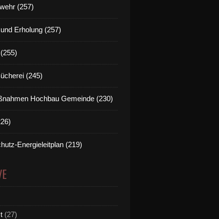
wehr (257)
t und Erholung (257)
(255)
Bücherei (245)
nahmen Hochbau Gemeinde (230)
226)
hutz-Energieleitplan (219)
VE
t
(27)