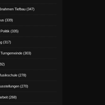
nahmen Tiefbau (347)
us (339)
Politik (335)
g (317)
 Turngemeinde (303)
92)
Musikschule (278)
Ausstellungen (270)
rbeit (268)