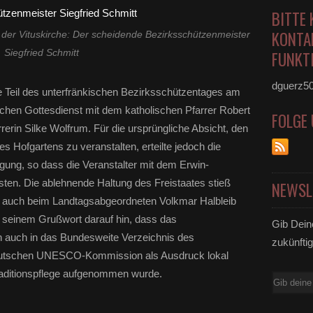
BITTE 
KONTA
der Vituskirche: Der scheidende Bezirksschützenmeister
Siegfried Schmitt
FUNKTI
dguerz5
e Teil des unterfränkischen Bezirksschützentages am
en Gottesdienst mit dem katholischen Pfarrer Robert
FOLGE
erin Silke Wolfrum. Für die ursprüngliche Absicht, den
es Hofgartens zu veranstalten, erteilte jedoch die
ung, so dass die Veranstalter mit dem Erwin-
ten. Die ablehnende Haltung des Freistaates stieß
NEWSL
n auch beim Landtagsabgeordneten Volkmar Halbleib
n seinem Grußwort darauf hin, dass das
Gib Dein
 auch in das Bundesweite Verzeichnis des
zukünftig
 Deutschen UNESCO-Kommission als Ausdruck lokal
Traditionspflege aufgenommen wurde.
E-
Mail