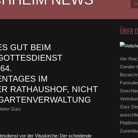
ÜBER 
ES GUT BEIM
GOTTESDIENST
Vor-/Nac
64.
Gender-H
Bezeichn
NTAGES IM
Formulie
R RATHAUSHOF, NICHT
Geschlec
FGARTENVERWALTUNG
Vertretun
Gürz Die
ieter Gürz
ausschli
Plattform
Zusendun